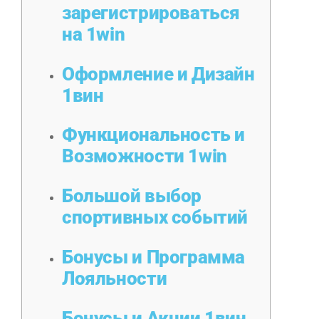
зарегистрироваться
на 1win
Оформление и Дизайн
1вин
Функциональность и
Возможности 1win
Большой выбор
спортивных событий
Бонусы и Программа
Лояльности
Бонусы и Акции 1вин