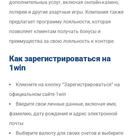
дополнительных услуг, включая онлайн-казино,
лотереи и другие азартные игры. Компания также
предлагает программу лояльности, которая
позволяет клиентам получать бонусы и
преимущества за свою лояльность к конторе.
Как зарегистрироваться на
1win
Кликните на кнопку “Зарегистрироваться” на
официальном сайте 1win
Введите свои личные данные, включая имя,
фамилию, дату рождения и адрес электронной
почты
Выберите валюту для своих счетов и выберите