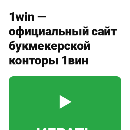
1win —
официальный сайт
букмекерской
конторы 1вин
▶️