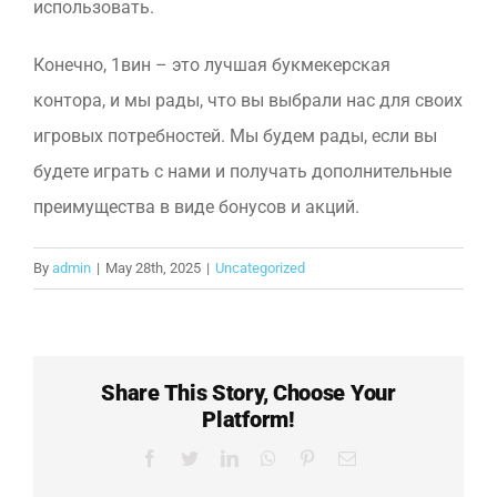
использовать.
Конечно, 1вин – это лучшая букмекерская
контора, и мы рады, что вы выбрали нас для своих
игровых потребностей. Мы будем рады, если вы
будете играть с нами и получать дополнительные
преимущества в виде бонусов и акций.
By
admin
|
May 28th, 2025
|
Uncategorized
Share This Story, Choose Your
Platform!
Facebook
Twitter
LinkedIn
WhatsApp
Pinterest
Email