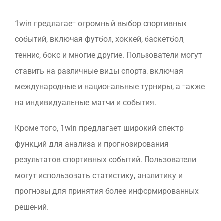
1win предлагает огромный выбор спортивных
событий, включая футбол, хоккей, баскетбол,
теннис, бокс и многие другие. Пользователи могут
ставить на различные виды спорта, включая
международные и национальные турниры, а также
на индивидуальные матчи и события.
Кроме того, 1win предлагает широкий спектр
функций для анализа и прогнозирования
результатов спортивных событий. Пользователи
могут использовать статистику, аналитику и
прогнозы для принятия более информированных
решений.