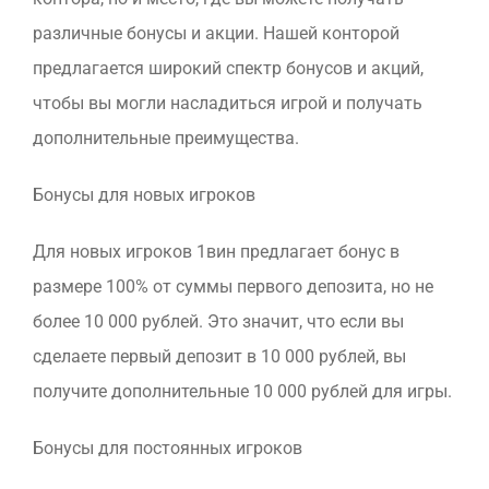
различные бонусы и акции. Нашей конторой
предлагается широкий спектр бонусов и акций,
чтобы вы могли насладиться игрой и получать
дополнительные преимущества.
Бонусы для новых игроков
Для новых игроков 1вин предлагает бонус в
размере 100% от суммы первого депозита, но не
более 10 000 рублей. Это значит, что если вы
сделаете первый депозит в 10 000 рублей, вы
получите дополнительные 10 000 рублей для игры.
Бонусы для постоянных игроков