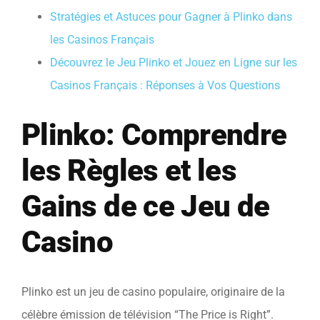
Stratégies et Astuces pour Gagner à Plinko dans
les Casinos Français
Découvrez le Jeu Plinko et Jouez en Ligne sur les
Casinos Français : Réponses à Vos Questions
Plinko: Comprendre
les Règles et les
Gains de ce Jeu de
Casino
Plinko est un jeu de casino populaire, originaire de la
célèbre émission de télévision “The Price is Right”.