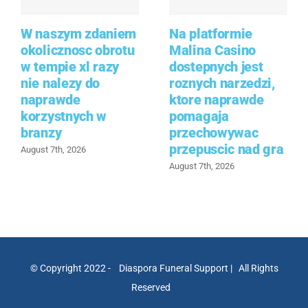
W naszym zdaniem
Na platformie
okolicznosc obrotu
Malina Casino
w tempie xl razy
dostepnych jest
nie nalezy do
roznych narzedzi,
naprawde
ktore naprawde
korzystnych w
pomagaja
branzy
przechowywac
przepuscic nad gra
August 7th, 2026
August 7th, 2026
© Copyright 2022 - Diaspora Funeral Support | All Rights
Reserved