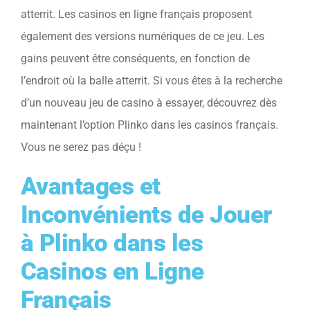
atterrit. Les casinos en ligne français proposent
également des versions numériques de ce jeu. Les
gains peuvent être conséquents, en fonction de
l’endroit où la balle atterrit. Si vous êtes à la recherche
d’un nouveau jeu de casino à essayer, découvrez dès
maintenant l’option Plinko dans les casinos français.
Vous ne serez pas déçu !
Avantages et
Inconvénients de Jouer
à Plinko dans les
Casinos en Ligne
Français