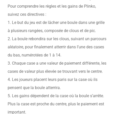
Pour comprendre les règles et les gains de Plinko,
suivez ces directives :
1. Le but du jeu est de lâcher une boule dans une grille
à plusieurs rangées, composée de clous et de pic.
2. La boule rebondira sur les clous, suivant un parcours
aléatoire, pour finalement atterrir dans l’une des cases
du bas, numérotées de 1 à 14.
3. Chaque case a une valeur de paiement différente, les
cases de valeur plus élevée se trouvant vers le centre.
4. Les joueurs placent leurs paris sur la case où ils
pensent que la boule atterrira.
5. Les gains dépendent de la case où la boule s’arrête.
Plus la case est proche du centre, plus le paiement est
important.