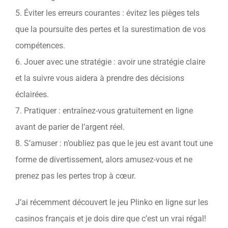
5. Éviter les erreurs courantes : évitez les pièges tels
que la poursuite des pertes et la surestimation de vos
compétences.
6. Jouer avec une stratégie : avoir une stratégie claire
et la suivre vous aidera à prendre des décisions
éclairées.
7. Pratiquer : entraînez-vous gratuitement en ligne
avant de parier de l’argent réel.
8. S’amuser : n’oubliez pas que le jeu est avant tout une
forme de divertissement, alors amusez-vous et ne
prenez pas les pertes trop à cœur.
J’ai récemment découvert le jeu Plinko en ligne sur les
casinos français et je dois dire que c’est un vrai régal!