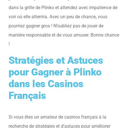
dans la grille de Plinko et attendez avec impatience de
voir où elle atterrira. Avec un peu de chance, vous
pourriez gagner gros ! N’oubliez pas de jouer de
manière responsable et de vous amuser. Bonne chance
!
Stratégies et Astuces
pour Gagner à Plinko
dans les Casinos
Français
Si vous êtes un amateur de casinos français à la
recherche de stratégies et d’astuces pour améliorer