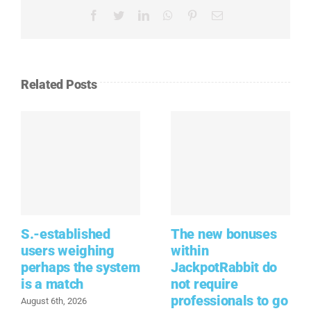
Facebook
Twitter
LinkedIn
WhatsApp
Pinterest
Email
Related Posts
S.-established
The new bonuses
users weighing
within
perhaps the system
JackpotRabbit do
is a match
not require
professionals to go
August 6th, 2026