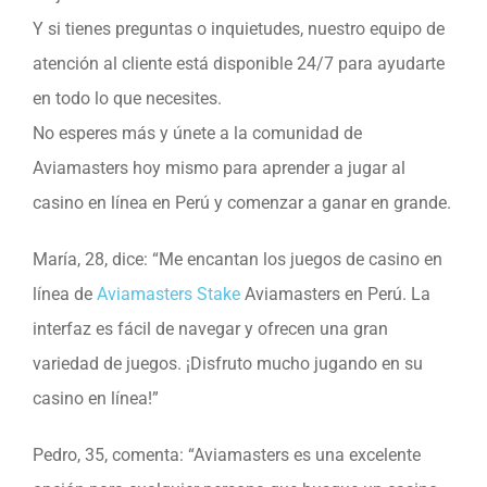
Y si tienes preguntas o inquietudes, nuestro equipo de
atención al cliente está disponible 24/7 para ayudarte
en todo lo que necesites.
No esperes más y únete a la comunidad de
Aviamasters hoy mismo para aprender a jugar al
casino en línea en Perú y comenzar a ganar en grande.
María, 28, dice: “Me encantan los juegos de casino en
línea de
Aviamasters Stake
Aviamasters en Perú. La
interfaz es fácil de navegar y ofrecen una gran
variedad de juegos. ¡Disfruto mucho jugando en su
casino en línea!”
Pedro, 35, comenta: “Aviamasters es una excelente