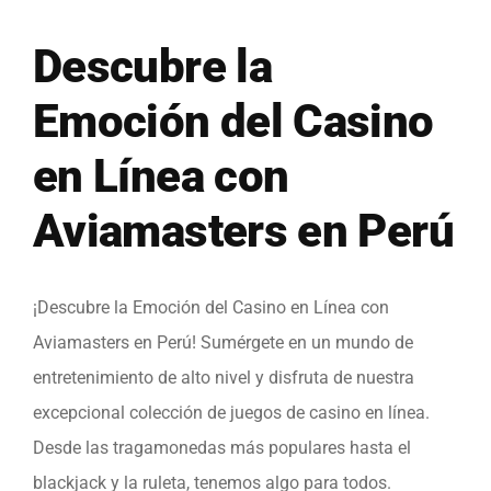
Descubre la
Emoción del Casino
en Línea con
Aviamasters en Perú
¡Descubre la Emoción del Casino en Línea con
Aviamasters en Perú! Sumérgete en un mundo de
entretenimiento de alto nivel y disfruta de nuestra
excepcional colección de juegos de casino en línea.
Desde las tragamonedas más populares hasta el
blackjack y la ruleta, tenemos algo para todos.