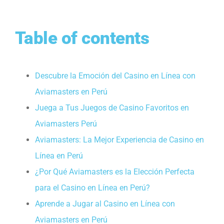
Table of contents
Descubre la Emoción del Casino en Línea con
Aviamasters en Perú
Juega a Tus Juegos de Casino Favoritos en
Aviamasters Perú
Aviamasters: La Mejor Experiencia de Casino en
Línea en Perú
¿Por Qué Aviamasters es la Elección Perfecta
para el Casino en Línea en Perú?
Aprende a Jugar al Casino en Línea con
Aviamasters en Perú