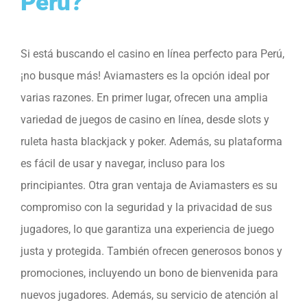
Perú?
Si está buscando el casino en línea perfecto para Perú,
¡no busque más! Aviamasters es la opción ideal por
varias razones. En primer lugar, ofrecen una amplia
variedad de juegos de casino en línea, desde slots y
ruleta hasta blackjack y poker. Además, su plataforma
es fácil de usar y navegar, incluso para los
principiantes. Otra gran ventaja de Aviamasters es su
compromiso con la seguridad y la privacidad de sus
jugadores, lo que garantiza una experiencia de juego
justa y protegida. También ofrecen generosos bonos y
promociones, incluyendo un bono de bienvenida para
nuevos jugadores. Además, su servicio de atención al