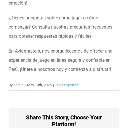
emoción!
¿Tienes preguntas sobre cómo jugar o cómo
comenzar? Consulta nuestras preguntas frecuentes
para obtener respuestas rápidas y fáciles.
En Aviamasters, nos enorgullecemos de ofrecer una
experiencia de juego en línea segura y confiable en
Perú. ¡Únete a nosotros hoy y comienza a disfrutar!
By
admin
|
May 19th, 2025
|
Uncategorized
Share This Story, Choose Your
Platform!