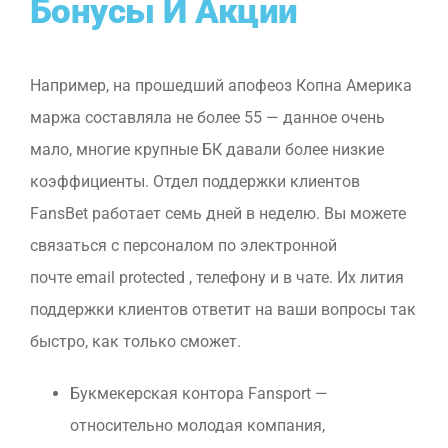
Бонусы И Акции
Например, на прошедший апофеоз Копна Америка
маржа составляла не более 55 — данное очень
мало, многие крупные БК давали более низкие
коэффициенты. Отдел поддержки клиентов
FansBet работает семь дней в неделю. Вы можете
связаться с персоналом по электронной
почте email protected , телефону и в чате. Их лития
поддержки клиентов ответит на ваши вопросы так
быстро, как только сможет.
Букмекерская контора Fansport —
относительно молодая компания,