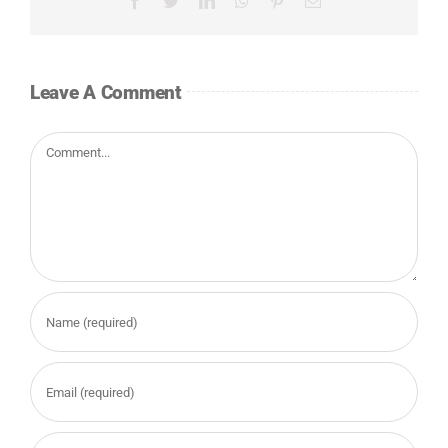
Leave A Comment
Comment