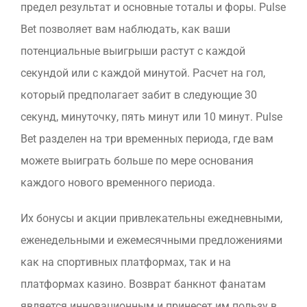
предел результат и основные тоталы и форы. Pulse
Bet позволяет вам наблюдать, как ваши
потенциальные выигрыши растут с каждой
секундой или с каждой минутой. Расчет на гол,
который предполагает забит в следующие 30
секунд, минуточку, пять минут или 10 минут. Pulse
Bet разделен на три временных периода, где вам
можете выиграть больше по мере основания
каждого нового временного периода.
Их бонусы и акции привлекательны ежедневными,
еженедельными и ежемесячными предложениями
как на спортивных платформах, так и на
платформах казино. Возврат банкнот фанатам
является инновационным и принесет им пользу в