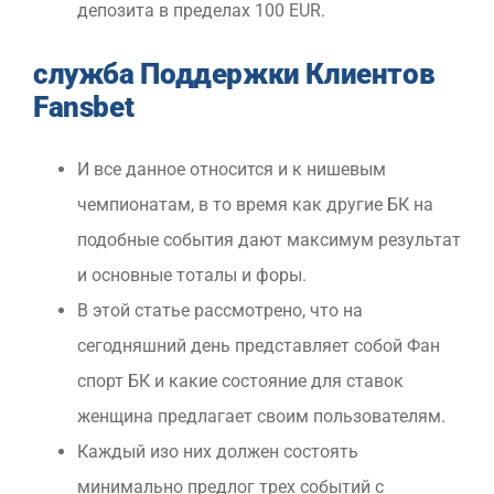
депозита в пределах 100 EUR.
служба Поддержки Клиентов
Fansbet
И все данное относится и к нишевым
чемпионатам, в то время как другие БК на
подобные события дают максимум результат
и основные тоталы и форы.
В этой статье рассмотрено, что на
сегодняшний день представляет собой Фан
спорт БК и какие состояние для ставок
женщина предлагает своим пользователям.
Каждый изо них должен состоять
минимально предлог трех событий с