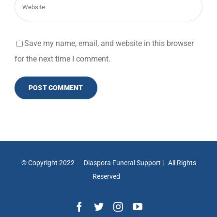
Save my name, email, and website in this browser
for the next time I comment.
© Copyright 2022 - Diaspora Funeral Support | All Rights
Reserved
Facebook
Twitter
Instagram
YouTube