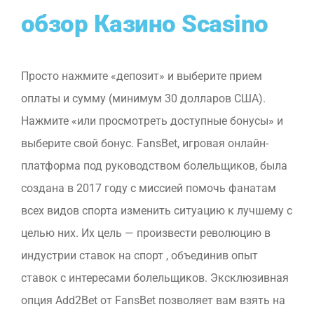
обзор Казино Scasino
Просто нажмите «депозит» и выберите прием
оплаты и сумму (минимум 30 долларов США).
Нажмите «или просмотреть доступные бонусы» и
выберите свой бонус. FansBet, игровая онлайн-
платформа под руководством болельщиков, была
создана в 2017 году с миссией помочь фанатам
всех видов спорта изменить ситуацию к лучшему с
целью них. Их цель — произвести революцию в
индустрии ставок на спорт , объединив опыт
ставок с интересами болельщиков. Эксклюзивная
опция Add2Bet от FansBet позволяет вам взять на