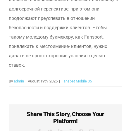
долгосрочной перспективе, при этом они
продолжают преуспевать в отношении
безопасности и поддержки клиентов. Чтобы
такому молодому букмекеру, как Fansport,
привлекать к местоимение- клиентов, нужно
давать не просто хорошие условия с целью
ставок.
By
admin
|
August 19th, 2025
|
Fansbet Mobile 35
Share This Story, Choose Your
Platform!
Facebook
Twitter
LinkedIn
WhatsApp
Pinterest
Email