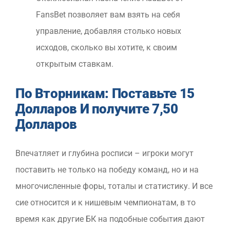
FansBet позволяет вам взять на себя
управление, добавляя столько новых
исходов, сколько вы хотите, к своим
открытым ставкам.
По Вторникам: Поставьте 15
Долларов И получите 7,50
Долларов
Впечатляет и глубина росписи – игроки могут
поставить не только на победу команд, но и на
многочисленные форы, тоталы и статистику. И все
сие относится и к нишевым чемпионатам, в то
время как другие БК на подобные события дают