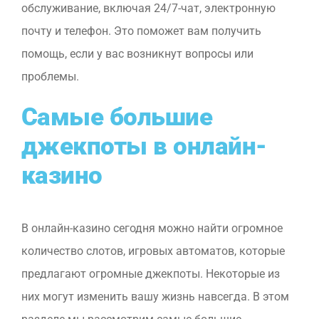
обслуживание, включая 24/7-чат, электронную
почту и телефон. Это поможет вам получить
помощь, если у вас возникнут вопросы или
проблемы.
Самые большие
джекпоты в онлайн-
казино
В онлайн-казино сегодня можно найти огромное
количество слотов, игровых автоматов, которые
предлагают огромные джекпоты. Некоторые из
них могут изменить вашу жизнь навсегда. В этом