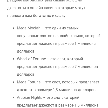
разделе мы рассмотрим самые большие
джекпоты в онлайн-казино, которые могут
принести вам богатство и славу.
Mega Moolah – это один из самых
популярных слотов в онлайн-казино, который
предлагает джекпот в размере 1 миллиона
долларов.
Wheel of Fortune – это слот, который
предлагает джекпот в размере 7 миллионов
долларов.
Mega Fortune – это слот, который предлагает
джекпот в размере 1,3 миллиона долларов.
Arabian Nights – это слот, который
предлагает джекпот в размере 1,5 миллиона