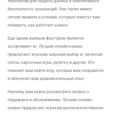
технологии для защиты данных и обеспечивают
безопасность транзакций. Они также имеют
четкие правила и условия, которые помогут вам
понимать, как работает казино.
Еще одним важным фактором является
ассортимент иг. Лучшие онлайн-казино
предлагают игрокам широкий выбор иг, включая
слоты, карточные игры, рулетку и другие. Это
поможет вам найти игру, которая вам понравится,
и обеспечит вам развлекательный опыт.
Наконец, вам нужно рассмотреть вопрос о
поддержке и обслуживании. Лучшие онлайн-
казино предлагают игрокам высококачественное