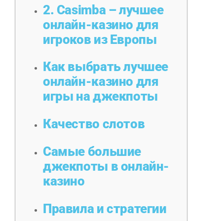
2. Casimba – лучшее
онлайн-казино для
игроков из Европы
Как выбрать лучшее
онлайн-казино для
игры на джекпоты
Качество слотов
Самые большие
джекпоты в онлайн-
казино
Правила и стратегии