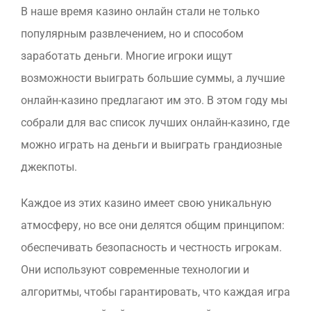
В наше время казино онлайн стали не только
популярным развлечением, но и способом
заработать деньги. Многие игроки ищут
возможности выиграть большие суммы, а лучшие
онлайн-казино предлагают им это. В этом году мы
собрали для вас список лучших онлайн-казино, где
можно играть на деньги и выиграть грандиозные
джекпоты.
Каждое из этих казино имеет свою уникальную
атмосферу, но все они делятся общим принципом:
обеспечивать безопасность и честность игрокам.
Они используют современные технологии и
алгоритмы, чтобы гарантировать, что каждая игра