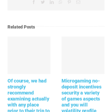
Facebook
Twitter
LinkedIn
WhatsApp
Pinterest
Email
Related Posts
Of course, we had
Microgaming no-
strongly
deposit incentives
recommend
security a variety
examining actually
of games aspects
with any place
and you will
prior to their trip to
volatility profile