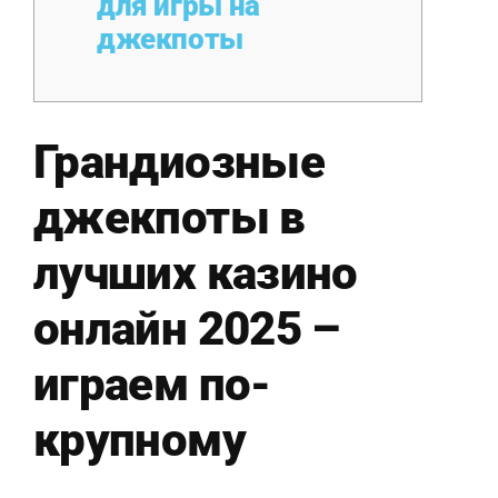
для игры на
джекпоты
Грандиозные
джекпоты в
лучших казино
онлайн 2025 –
играем по-
крупному