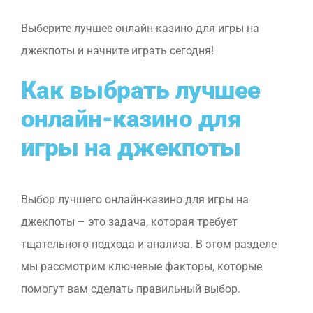
Выберите лучшее онлайн-казино для игры на
джекпоты и начните играть сегодня!
Как выбрать лучшее
онлайн-казино для
игры на джекпоты
Выбор лучшего онлайн-казино для игры на
джекпоты – это задача, которая требует
тщательного подхода и анализа. В этом разделе
мы рассмотрим ключевые факторы, которые
помогут вам сделать правильный выбор.