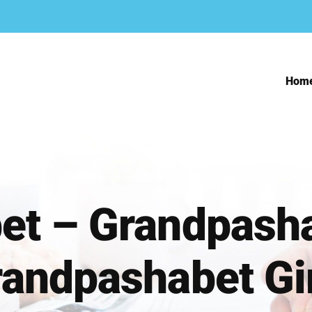
Hom
et – Grandpasha
andpashabet Gi