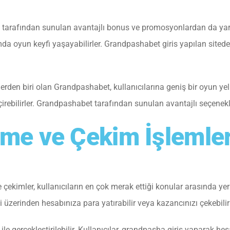
a tarafından sunulan avantajlı bonus ve promosyonlardan da yara
tamda oyun keyfi yaşayabilirler. Grandpashabet giris yapılan sited
erden biri olan Grandpashabet, kullanıcılarına geniş bir oyun ye
geçirebilirler. Grandpashabet tarafından sunulan avantajlı seçenekle
me ve Çekim İşlemler
imler, kullanıcıların en çok merak ettiği konular arasında yer al
üzerinden hesabınıza para yatırabilir veya kazancınızı çekebilir
le gerçekleştirilebilir. Kullanıcılar, grandpasha giriş yaparak h