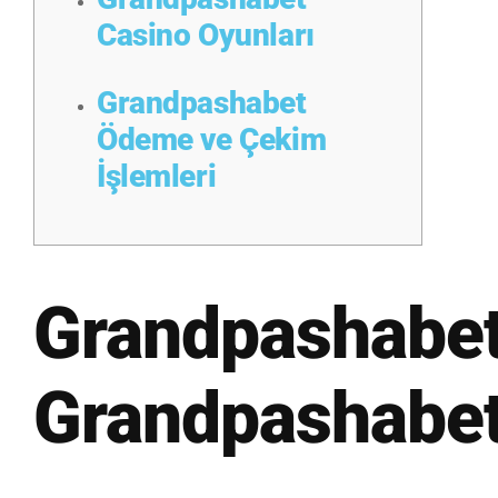
Casino Oyunları
Grandpashabet
Ödeme ve Çekim
İşlemleri
Grandpashabet
Grandpashabet