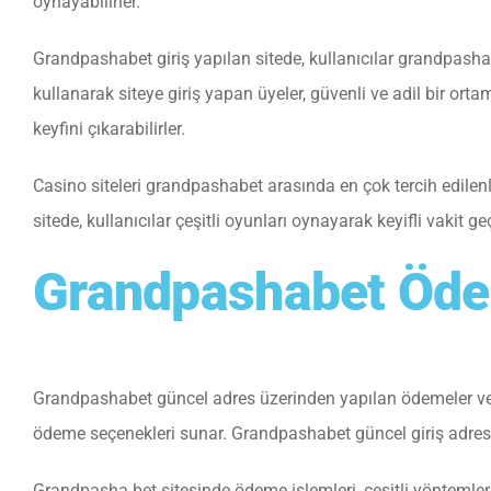
oynayabilirler.
Grandpashabet giriş yapılan sitede, kullanıcılar grandpash
kullanarak siteye giriş yapan üyeler, güvenli ve adil bir or
keyfini çıkarabilirler.
Casino siteleri grandpashabet arasında en çok tercih edilenl
sitede, kullanıcılar çeşitli oyunları oynayarak keyifli vakit 
Grandpashabet Öde
Grandpashabet güncel adres üzerinden yapılan ödemeler ve çek
ödeme seçenekleri sunar. Grandpashabet güncel giriş adresi 
Grandpasha bet sitesinde ödeme işlemleri, çeşitli yöntemler i