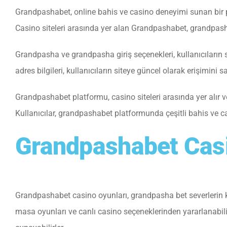
Grandpashabet, online bahis ve casino deneyimi sunan bir pl
Casino siteleri arasında yer alan Grandpashabet, grandpashab
Grandpasha ve grandpasha giriş seçenekleri, kullanıcıların si
adres bilgileri, kullanıcıların siteye güncel olarak erişimini sa
Grandpashabet platformu, casino siteleri arasında yer alır ve
Kullanıcılar, grandpashabet platformunda çeşitli bahis ve ca
Grandpashabet Casi
Grandpashabet casino oyunları, grandpasha bet severlerin key
masa oyunları ve canlı casino seçeneklerinden yararlanabilir