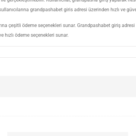
kullanıcılarına grandpashabet giris adresi üzerinden hızlı ve gü
rına çeşitli ödeme seçenekleri sunar. Grandpashabet giriş adresi
 ve hızlı ödeme seçenekleri sunar.