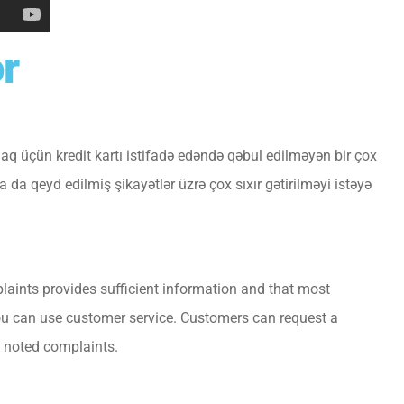
r
maq üçün kredit kartı istifadə edəndə qəbul edilməyən bir çox
 da qeyd edilmiş şikayətlər üzrə çox sıxır gətirilməyi istəyə
laints provides sufficient information and that most
you can use customer service. Customers can request a
o noted complaints.