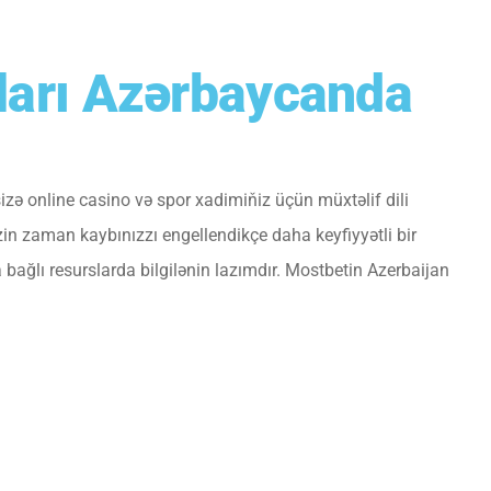
tları Azərbaycanda
zə online casino və spor xadimiňiz üçün müxtəlif dili
zin zaman kaybınızzı engellendikçe daha keyfiyyətli bir
 bağlı resurslarda bilgilənin lazımdır. Mostbetin Azerbaijan