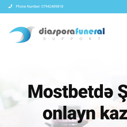
Skip
Phone Number: 07942489818
to
content
Mostbetdə Ş
onlayn k