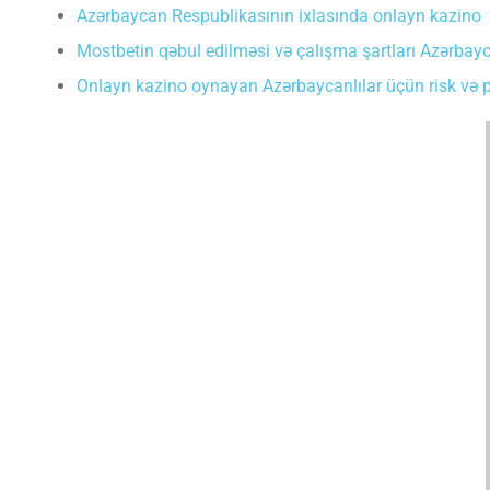
Azərbaycan Respublikasının ixlasında onlayn kazino
Mostbetin qəbul edilməsi və çalışma şartları Azərba
Onlayn kazino oynayan Azərbaycanlılar üçün risk və 