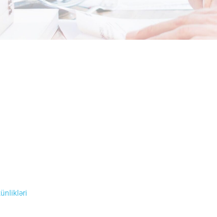
nlikləri