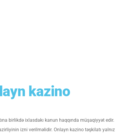
layn kazino
ına birlikdə ixlasdakı kanun haqqında müşaqiyyət edir.
liyinin izni verilməlidir. Onlayn kazino təşkilatı yalnız