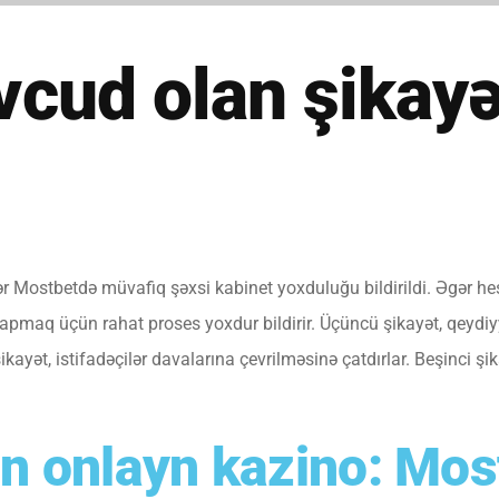
cud olan şikayə
lər Mostbetdə müvafiq şəxsi kabinet yoxduluğu bildirildi. Əgər h
 yapmaq üçün rahat proses yoxdur bildirir. Üçüncü şikayət, qeyd
kayət, istifadəçilər davalarına çevrilməsinə çatdırlar. Beşinci şi
n onlayn kazino: Mos