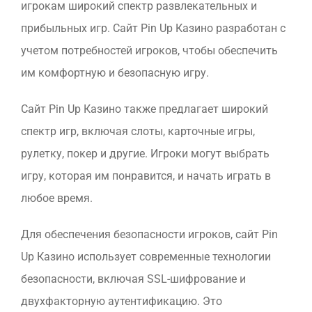
игрокам широкий спектр развлекательных и
прибыльных игр. Сайт Pin Up Казино разработан с
учетом потребностей игроков, чтобы обеспечить
им комфортную и безопасную игру.
Сайт Pin Up Казино также предлагает широкий
спектр игр, включая слоты, карточные игры,
рулетку, покер и другие. Игроки могут выбрать
игру, которая им понравится, и начать играть в
любое время.
Для обеспечения безопасности игроков, сайт Pin
Up Казино использует современные технологии
безопасности, включая SSL-шифрование и
двухфакторную аутентификацию. Это