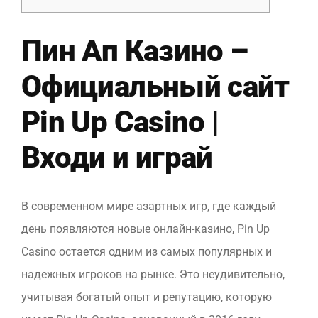
Пин Ап Казино –
Официальный сайт
Pin Up Casino |
Входи и играй
В современном мире азартных игр, где каждый
день появляются новые онлайн-казино, Pin Up
Casino остается одним из самых популярных и
надежных игроков на рынке. Это неудивительно,
учитывая богатый опыт и репутацию, которую