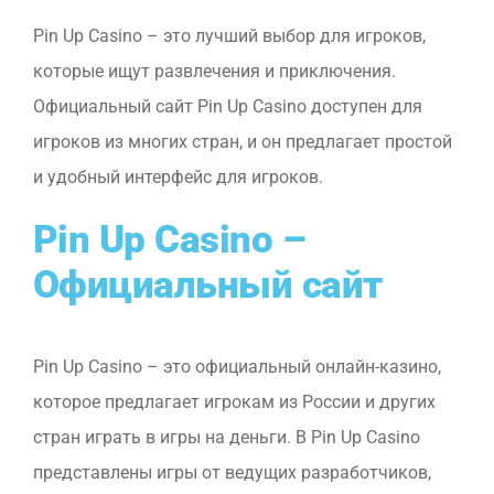
Pin Up Casino – это лучший выбор для игроков,
которые ищут развлечения и приключения.
Официальный сайт Pin Up Casino доступен для
игроков из многих стран, и он предлагает простой
и удобный интерфейс для игроков.
Pin Up Casino –
Официальный сайт
Pin Up Casino – это официальный онлайн-казино,
которое предлагает игрокам из России и других
стран играть в игры на деньги. В Pin Up Casino
представлены игры от ведущих разработчиков,