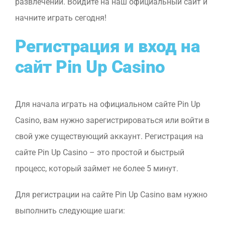
развлечений. Войдите на наш официальный сайт и
начните играть сегодня!
Регистрация и вход на
сайт Pin Up Casino
Для начала играть на официальном сайте Pin Up
Casino, вам нужно зарегистрироваться или войти в
свой уже существующий аккаунт. Регистрация на
сайте Pin Up Casino – это простой и быстрый
процесс, который займет не более 5 минут.
Для регистрации на сайте Pin Up Casino вам нужно
выполнить следующие шаги: