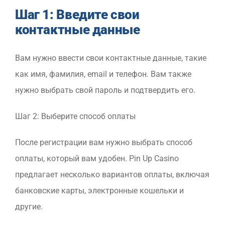
Шаг 1: Введите свои
контактные данные
Вам нужно ввести свои контактные данные, такие
как имя, фамилия, email и телефон. Вам также
нужно выбрать свой пароль и подтвердить его.
Шаг 2: Выберите способ оплаты
После регистрации вам нужно выбрать способ
оплаты, который вам удобен. Pin Up Casino
предлагает несколько вариантов оплаты, включая
банковские карты, электронные кошельки и
другие.