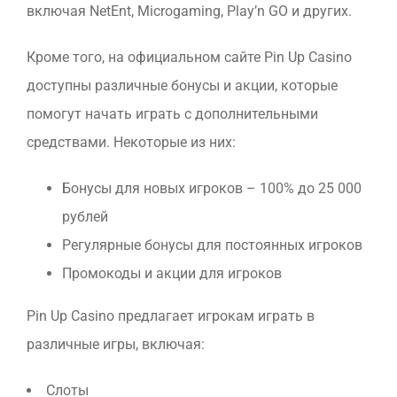
включая NetEnt, Microgaming, Play’n GO и других.
Кроме того, на официальном сайте Pin Up Casino
доступны различные бонусы и акции, которые
помогут начать играть с дополнительными
средствами. Некоторые из них:
Бонусы для новых игроков – 100% до 25 000
рублей
Регулярные бонусы для постоянных игроков
Промокоды и акции для игроков
Pin Up Casino предлагает игрокам играть в
различные игры, включая:
Слоты