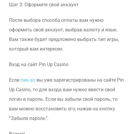
Шаг 3: Оформите свой аккаунт
После выбора способа оплаты вам нужно
оформить свой аккаунт, выбрав валюту и язык.
Вам также будет предложено выбрать тип игры,
который вам интересен.
Вход на сайт Pin Up Casino
Если
пин ап
вы уже зарегистрированы на сайте Pin
Up Casino, то для входа вам нужно ввести свой
логин и пароль. Если вы забыли свой пароль, то
вам можно восстановить его, нажав на кнопку
“Забыли пароль”.
Важно!