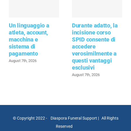
Un linguaggio a
Durante adatto, la
atleta, account,
incisione corso
macchina e
SPID consente di
sistema di
accedere
pagamento
verosimilmente a
questi vantaggi
August 7th, 2026
esclusivi
August 7th, 2026
© Copyright 2022 - Diaspora Funeral Support | All Rights
Reserved