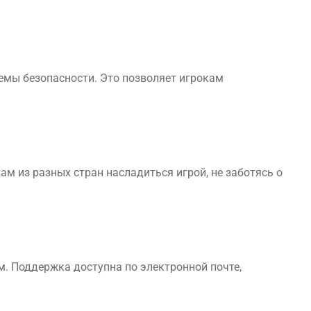
емы безопасности. Это позволяет игрокам
ам из разных стран насладиться игрой, не заботясь о
м. Поддержка доступна по электронной почте,