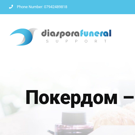
Skip
Phone Number: 07942489818
to
content
Покердом – 