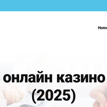
Hom
онлайн казино
(2025)