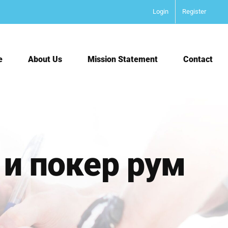
Login
Register
e
About Us
Mission Statement
Contact
 и покер рум