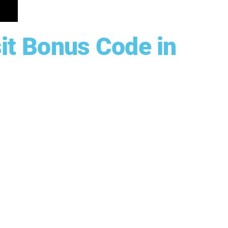
sit Bonus Code in