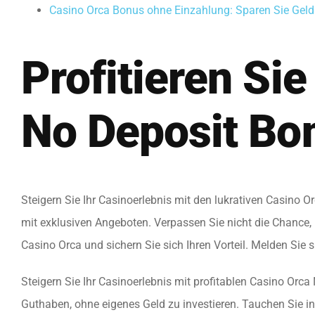
Casino Orca Bonus ohne Einzahlung: Sparen Sie Geld 
Profitieren Sie
No Deposit Bo
Steigern Sie Ihr Casinoerlebnis mit den lukrativen Casino
mit exklusiven Angeboten. Verpassen Sie nicht die Chance, 
Casino Orca und sichern Sie sich Ihren Vorteil. Melden Sie 
Steigern Sie Ihr Casinoerlebnis mit profitablen Casino Orc
Guthaben, ohne eigenes Geld zu investieren. Tauchen Sie in