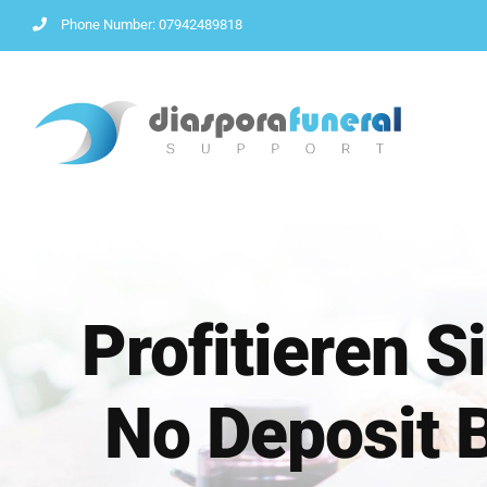
Skip
Phone Number: 07942489818
to
content
Profitieren S
No Deposit 