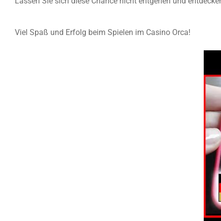
Lassen Sie sich diese Chance nicht entgehen und entdecke
Viel Spaß und Erfolg beim Spielen im Casino Orca!