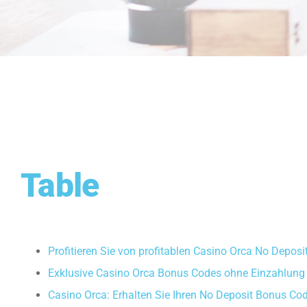
Table
Profitieren Sie von profitablen Casino Orca No Depos
Exklusive Casino Orca Bonus Codes ohne Einzahlung 
Casino Orca: Erhalten Sie Ihren No Deposit Bonus Co