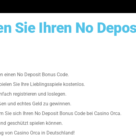
en Sie Ihren No Depo
hnen einen No Deposit Bonus Code.
elen Sie Ihre Lieblingsspiele kostenlos.
nfach registrieren und loslegen.
eßen und echtes Geld zu gewinnen.
rn Sie sich Ihren No Deposit Bonus Code bei Casino Orca.
r und geschützt spielen können.
ng von Casino Orca in Deutschland!