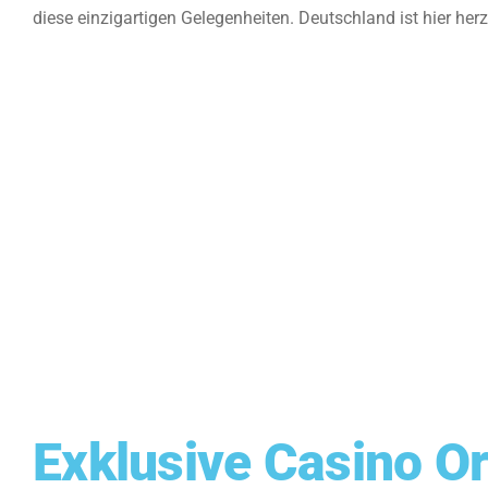
diese einzigartigen Gelegenheiten. Deutschland ist hier her
Exklusive Casino O