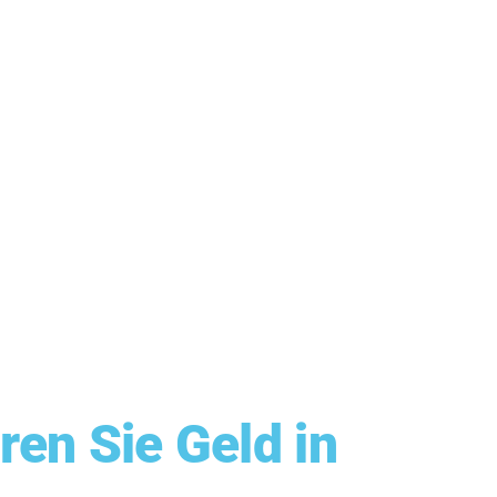
en Sie Geld in