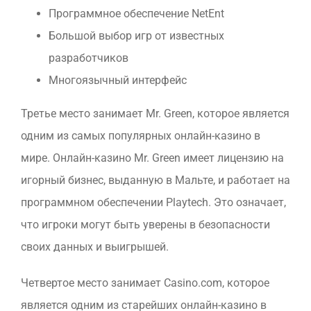
Программное обеспечение NetEnt
Большой выбор игр от известных
разработчиков
Многоязычный интерфейс
Третье место занимает Mr. Green, которое является
одним из самых популярных онлайн-казино в
мире. Онлайн-казино Mr. Green имеет лицензию на
игорный бизнес, выданную в Мальте, и работает на
программном обеспечении Playtech. Это означает,
что игроки могут быть уверены в безопасности
своих данных и выигрышей.
Четвертое место занимает Casino.com, которое
является одним из старейших онлайн-казино в