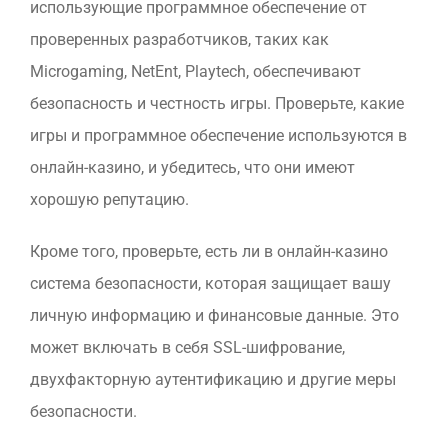
использующие программное обеспечение от
проверенных разработчиков, таких как
Microgaming, NetEnt, Playtech, обеспечивают
безопасность и честность игры. Проверьте, какие
игры и программное обеспечение используются в
онлайн-казино, и убедитесь, что они имеют
хорошую репутацию.
Кроме того, проверьте, есть ли в онлайн-казино
система безопасности, которая защищает вашу
личную информацию и финансовые данные. Это
может включать в себя SSL-шифрование,
двухфакторную аутентификацию и другие меры
безопасности.