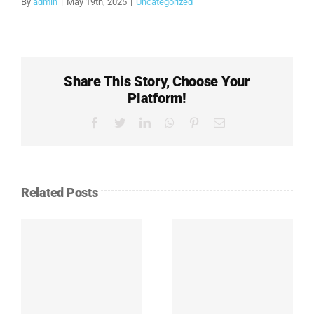
By
admin
|
May 19th, 2025
|
Uncategorized
Share This Story, Choose Your
Platform!
Facebook
Twitter
LinkedIn
WhatsApp
Pinterest
Email
Related Posts