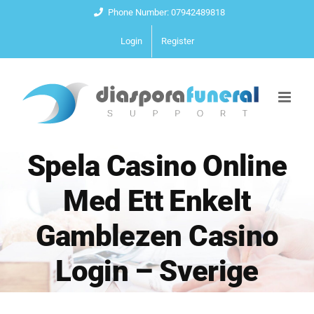
Skip
Phone Number: 07942489818
to
Login
Register
content
Spela Casino Online
Med Ett Enkelt
Gamblezen Casino
Login – Sverige