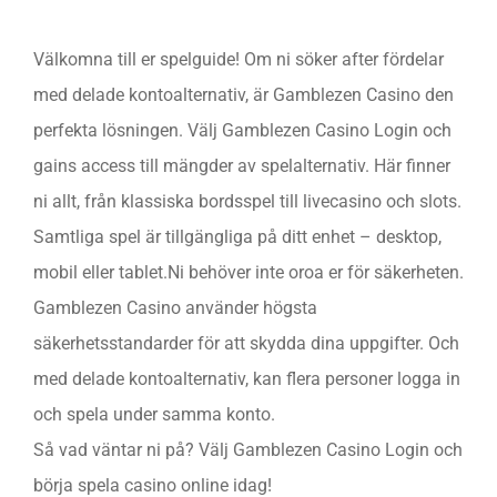
Välkomna till er spelguide! Om ni söker after fördelar
med delade kontoalternativ, är Gamblezen Casino den
perfekta lösningen. Välj Gamblezen Casino Login och
gains access till mängder av spelalternativ. Här finner
ni allt, från klassiska bordsspel till livecasino och slots.
Samtliga spel är tillgängliga på ditt enhet – desktop,
mobil eller tablet.Ni behöver inte oroa er för säkerheten.
Gamblezen Casino använder högsta
säkerhetsstandarder för att skydda dina uppgifter. Och
med delade kontoalternativ, kan flera personer logga in
och spela under samma konto.
Så vad väntar ni på? Välj Gamblezen Casino Login och
börja spela casino online idag!