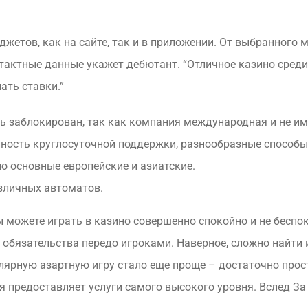
етов, как на сайте, так и в приложении. От выбранного м
тактные данные укажет дебютант. “Отличное казино сред
ать ставки.”
ть заблокирован, так как компания международная и не им
ность круглосуточной поддержки, разнообразные способы 
 основные европейские и азиатские.
зличных автоматов.
можете играть в казино совершенно спокойно и не беспоко
обязательства передо игроками. Наверное, сложно найти иг
улярную азартную игру стало еще проще – достаточно прос
ия предоставляет услуги самого высокого уровня. Вслед З