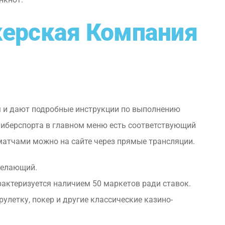
керская Компания
ем и дают подробные инструкции по выполнению
иберспорта в главном меню есть соответствующий
а матчами можно на сайте через прямые трансляции.
желающий.
рактеризуется наличием 50 маркетов ради ставок.
улетку, покер и другие классические казино-