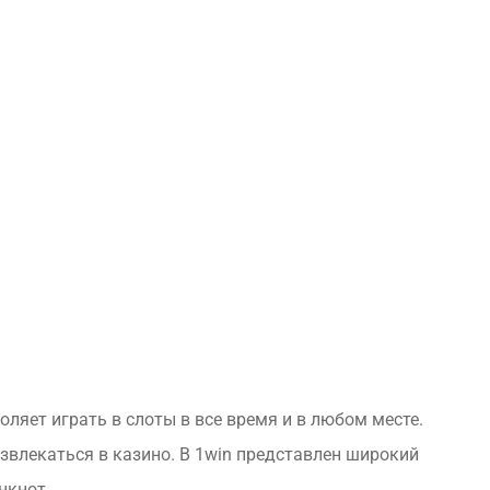
ляет играть в слоты в все время и в любом месте.
азвлекаться в казино. В 1win представлен широкий
нкнот.