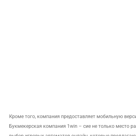
Кроме того, компания предоставляет мобильную версию
Букмекерская компания 1win – сие не только место ра
выбор игровых автоматов онлайн, которые предлагаю