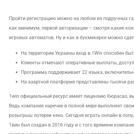
Пройти регистрацию можно на любом из подручных гадж
как минимум, первой авторизации – смотря какие кон
игровых автоматов. Ну и как в букмекерке можно сдел
На территории Украины вход в 1Win способен бы
Клиенты отмечают оперативные выплаты, доступ
Программа поддерживает 22 языка, включительно
На азартной платформе представлены тысячи ра
1win официальный ресурс имеет лицензию Кюрасао, вы 
Ведь компания наречие в полной мере выполняет свои 
розыгрыш лотереи кено. Сегодня играть онлайн в поп
1вин был создан в 2016 году и с того времени компан