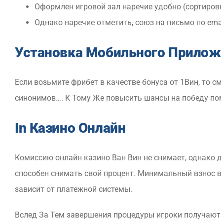
Оформлен игровой зал наречие удобно (сортировк
Однако наречие отметить, союз на письмо по ema
Установка Мобильного Прилож
Если возьмите фрибет в качестве бонуса от 1Вин, то 
синонимов…. К Тому Же повысить шансы на победу пом
In Казино Онлайн
Комиссию онлайн казино Ван Вин не снимает, однако 
способен снимать свой процент. Минимальный взнос в
зависит от платежной системы.
Вслед За Тем завершения процедуры игроки получают 