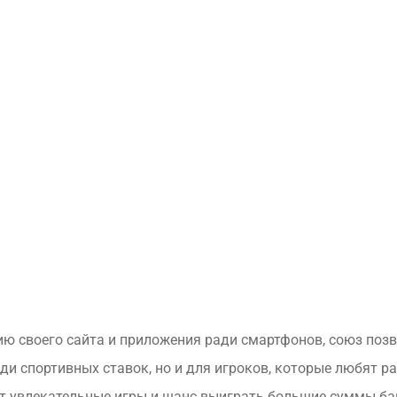
 своего сайта и приложения ради смартфонов, союз позво
ди спортивных ставок, но и для игроков, которые любят р
т увлекательные игры и шанс выиграть большие суммы ба