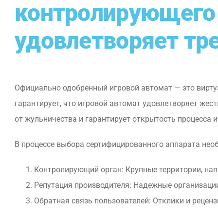
контролирующего о
удовлетворяет тре
Официально одобренный игровой автомат — это виртуа
гарантирует, что игровой автомат удовлетворяет жес
от жульничества и гарантирует открытость процесса и
В процессе выбора сертифицированного аппарата нео
Контролирующий орган: Крупные территории, на
Репутация производителя: Надежные организации
Обратная связь пользователей: Отклики и реце