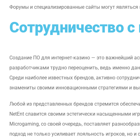
Форумы и специализированные сайты могут являться
Сотрудничество с
Создание ПО для интернет-казино — это важнейший ас
разработчиками трудно переоценить, ведь именно да
Среди наиболее известных брендов, активно сотруднич
знамениты своими инновационными стратегиями и выс
Любой из представленных брендов стремится обеспеч
NetEnt славится своими эстетически насыщенными иг
Microgaming, со своей очередь, поставляет разнооб
подход не только усиливает лояльность игроков, но и