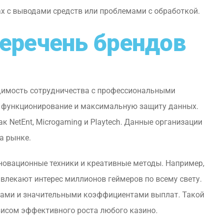
 с выводами средств или проблемами с обработкой.
перечень брендов
одимость сотрудничества с профессиональными
е функционирование и максимальную защиту данных.
 NetEnt, Microgaming и Playtech. Данные организации
а рынке.
новационные техники и креативные методы. Например,
лекают интерес миллионов геймеров по всему свету.
иками и значительными коэффициентами выплат. Такой
азисом эффективного роста любого казино.