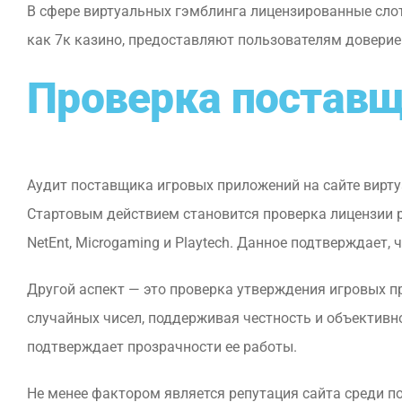
В сфере виртуальных гэмблинга лицензированные сло
как 7к казино, предоставляют пользователям доверие
Проверка поставщ
Аудит поставщика игровых приложений на сайте вирту
Стартовым действием становится проверка лицензии 
NetEnt, Microgaming и Playtech. Данное подтверждае
Другой аспект — это проверка утверждения игровых 
случайных чисел, поддерживая честность и объективно
подтверждает прозрачности ее работы.
Не менее фактором является репутация сайта среди по