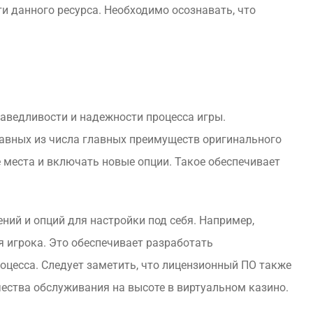
и данного ресурса. Необходимо осознавать, что
аведливости и надежности процесса игры.
авных из числа главных преимуществ оригинального
 места и включать новые опции. Такое обеспечивает
ий и опций для настройки под себя. Например,
 игрока. Это обеспечивает разработать
оцесса. Следует заметить, что лицензионный ПО также
чества обслуживания на высоте в виртуальном казино.