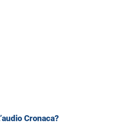
L’audio Cronaca?