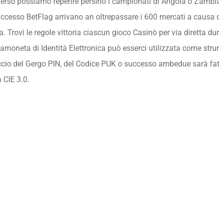
rso possiamo reperire persino i campionati di Angola o Zambia. L
successo BetFlag arrivano an oltrepassare i 600 mercati a causa
. Trovi le regole vittoria ciascun gioco Casinò per via diretta d
oneta di Identità Elettronica può esserci utilizzata come strume
cio del Gergo PIN, del Codice PUK o successo ambedue sarà fatt
 CIE 3.0.