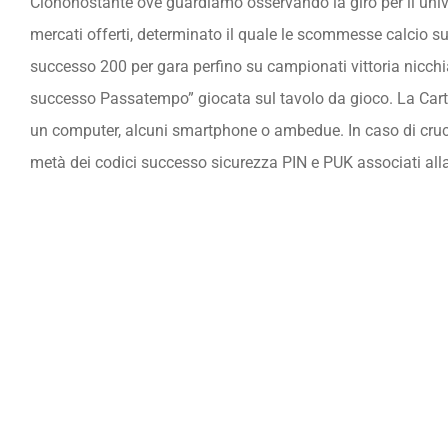
Ciononostante ove guardiamo osservando la giro per il unive
mercati offerti, determinato il quale le scommesse calcio 
successo 200 per gara perfino su campionati vittoria nicchia
successo Passatempo” giocata sul tavolo da gioco. La Cartam
un computer, alcuni smartphone o ambedue. In caso di cruc
metà dei codici successo sicurezza PIN e PUK associati alla