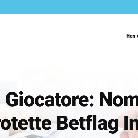
Hom
l Giocatore: No
otette Betflag I