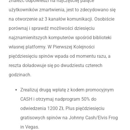
znaleźć odpowiedzi na najczęściej palące
użytkowników zmartwienia, jest to zdecydowano się
na otworzenie aż 3 kanałów komunikacji. Osobiście
porównaj i sprawdź możliwości dziesięciu
najznamienitszych komputerów spośród biblioteki
własnej platformy. W Pierwszej Kolejności
pięćdziesięciu spinów wpada od momentu razu, a
reszta doładowuje się po dwudziestu czterech
godzinach.
Zrealizuj drugą wpłatę z kodem promocyjnym
CASH i otrzymaj nadprogram 50% do
odwiedzenia 1200 ZŁ Plus pięćdziesięciu
gratisowych spinów na Johnny Cash/Elvis Frog
in Vegas.