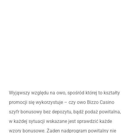
Wyjąwszy względu na owo, spośród której to kształty
promocji się wykorzystuje – czy owo Bizzo Casino
szyfr bonusowy bez depozytu, bądź podaż powitalna,
w każdej sytuacji wskazane jest sprawdzić każde
wzory bonusowe. Żaden nadprogram powitalny nie