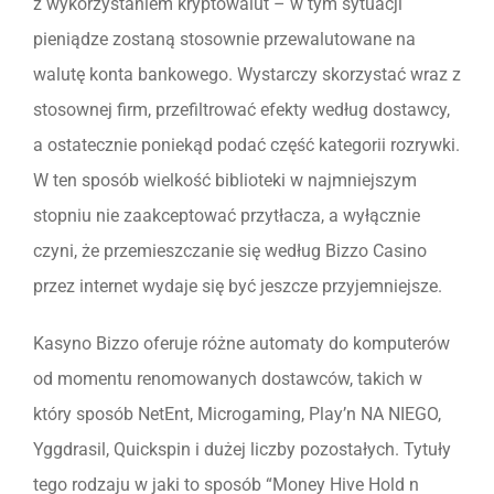
z wykorzystaniem kryptowalut – w tym sytuacji
pieniądze zostaną stosownie przewalutowane na
walutę konta bankowego. Wystarczy skorzystać wraz z
stosownej firm, przefiltrować efekty według dostawcy,
a ostatecznie poniekąd podać część kategorii rozrywki.
W ten sposób wielkość biblioteki w najmniejszym
stopniu nie zaakceptować przytłacza, a wyłącznie
czyni, że przemieszczanie się według Bizzo Casino
przez internet wydaje się być jeszcze przyjemniejsze.
Kasyno Bizzo oferuje różne automaty do komputerów
od momentu renomowanych dostawców, takich w
który sposób NetEnt, Microgaming, Play’n NA NIEGO,
Yggdrasil, Quickspin i dużej liczby pozostałych. Tytuły
tego rodzaju w jaki to sposób “Money Hive Hold n