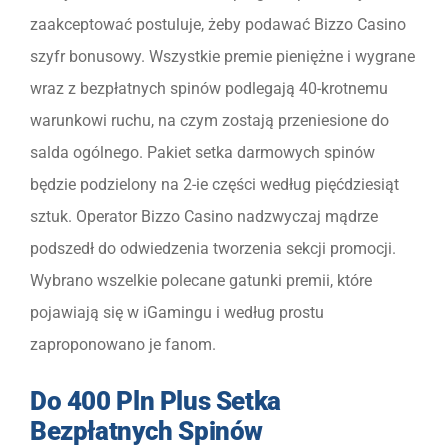
zaakceptować postuluje, żeby podawać Bizzo Casino
szyfr bonusowy. Wszystkie premie pieniężne i wygrane
wraz z bezpłatnych spinów podlegają 40-krotnemu
warunkowi ruchu, na czym zostają przeniesione do
salda ogólnego. Pakiet setka darmowych spinów
będzie podzielony na 2-ie części według pięćdziesiąt
sztuk. Operator Bizzo Casino nadzwyczaj mądrze
podszedł do odwiedzenia tworzenia sekcji promocji.
Wybrano wszelkie polecane gatunki premii, które
pojawiają się w iGamingu i według prostu
zaproponowano je fanom.
Do 400 Pln Plus Setka
Bezpłatnych Spinów