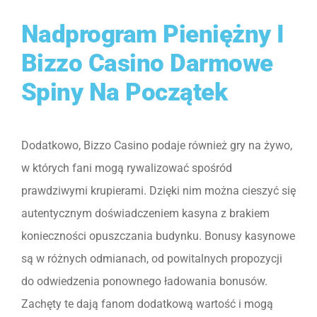
Nadprogram Pieniężny I
Bizzo Casino Darmowe
Spiny Na Początek
Dodatkowo, Bizzo Casino podaje również gry na żywo,
w których fani mogą rywalizować spośród
prawdziwymi krupierami. Dzięki nim można cieszyć się
autentycznym doświadczeniem kasyna z brakiem
konieczności opuszczania budynku. Bonusy kasynowe
są w różnych odmianach, od powitalnych propozycji
do odwiedzenia ponownego ładowania bonusów.
Zachęty te dają fanom dodatkową wartość i mogą