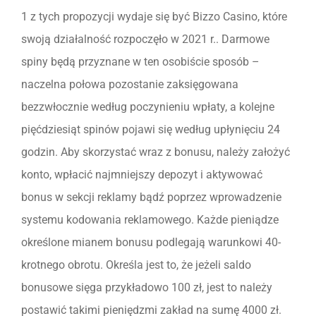
1 z tych propozycji wydaje się być Bizzo Casino, które
swoją działalność rozpoczęło w 2021 r.. Darmowe
spiny będą przyznane w ten osobiście sposób –
naczelna połowa pozostanie zaksięgowana
bezzwłocznie według poczynieniu wpłaty, a kolejne
pięćdziesiąt spinów pojawi się według upłynięciu 24
godzin. Aby skorzystać wraz z bonusu, należy założyć
konto, wpłacić najmniejszy depozyt i aktywować
bonus w sekcji reklamy bądź poprzez wprowadzenie
systemu kodowania reklamowego. Każde pieniądze
określone mianem bonusu podlegają warunkowi 40-
krotnego obrotu. Określa jest to, że jeżeli saldo
bonusowe sięga przykładowo 100 zł, jest to należy
postawić takimi pieniędzmi zakład na sumę 4000 zł.