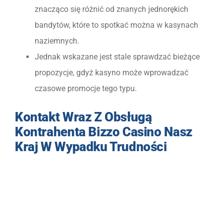
znacząco się różnić od znanych jednorękich
bandytów, które to spotkać można w kasynach
naziemnych.
Jednak wskazane jest stale sprawdzać bieżące
propozycje, gdyż kasyno może wprowadzać
czasowe promocje tego typu.
Kontakt Wraz Z Obsługą
Kontrahenta Bizzo Casino Nasz
Kraj W Wypadku Trudności