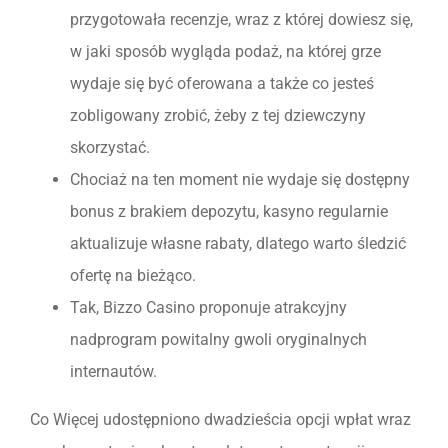
przygotowała recenzje, wraz z której dowiesz się,
w jaki sposób wygląda podaż, na której grze
wydaje się być oferowana a także co jesteś
zobligowany zrobić, żeby z tej dziewczyny
skorzystać.
Chociaż na ten moment nie wydaje się dostępny
bonus z brakiem depozytu, kasyno regularnie
aktualizuje własne rabaty, dlatego warto śledzić
ofertę na bieżąco.
Tak, Bizzo Casino proponuje atrakcyjny
nadprogram powitalny gwoli oryginalnych
internautów.
Co Więcej udostępniono dwadzieścia opcji wpłat wraz