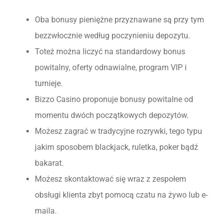
Oba bonusy pieniężne przyznawane są przy tym
bezzwłocznie według poczynieniu depozytu.
Toteż można liczyć na standardowy bonus
powitalny, oferty odnawialne, program VIP i
turnieje.
Bizzo Casino proponuje bonusy powitalne od
momentu dwóch początkowych depozytów.
Możesz zagrać w tradycyjne rozrywki, tego typu
jakim sposobem blackjack, ruletka, poker bądź
bakarat.
Możesz skontaktować się wraz z zespołem
obsługi klienta zbyt pomocą czatu na żywo lub e-
maila.