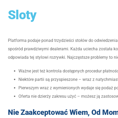
Sloty
Platforma podaje ponad trzydzieści stołów do odwiedzenia 
spośród prawdziwymi dealerami. Każda uciecha została ko
odpowiada tej stylowi rozrywki. Najczęstsze problemy to
Ważne jest też kontrola dostępnych procedur płatnośc
Niektóre partii są przyspieszone – wraz z natychmia
Pierwszym wraz z wymienionych wydaje się podaż po
Oferta nie dzierży zakresu użyć – możesz ją zasto
Nie Zaakceptować Wiem, Od Mome