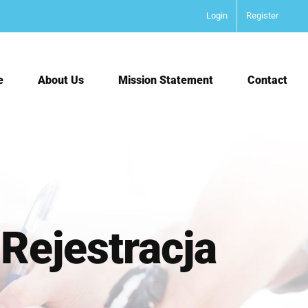
Login
Register
e
About Us
Mission Statement
Contact
Rejestracja