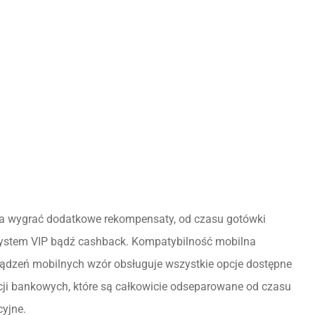
ia wygrać dodatkowe rekompensaty, od czasu gotówki
 system VIP bądź cashback. Kompatybilność mobilna
urządzeń mobilnych wzór obsługuje wszystkie opcje dostępne
cji bankowych, które są całkowicie odseparowane od czasu
yjne.