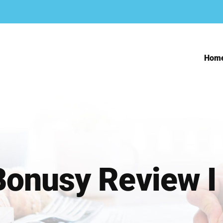
Hom
Bonusy Review I 