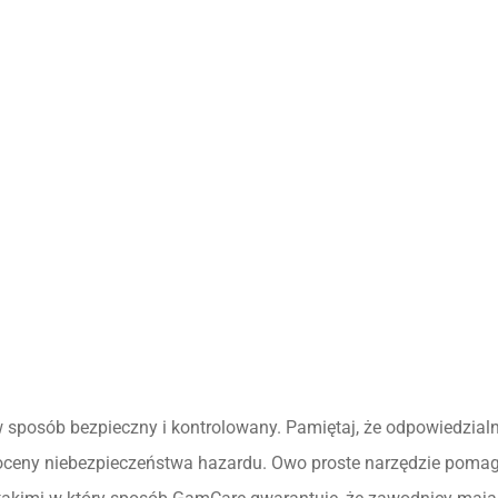
sposób bezpieczny i kontrolowany. Pamiętaj, że odpowiedzialna 
mooceny niebezpieczeństwa hazardu. Owo proste narzędzie pom