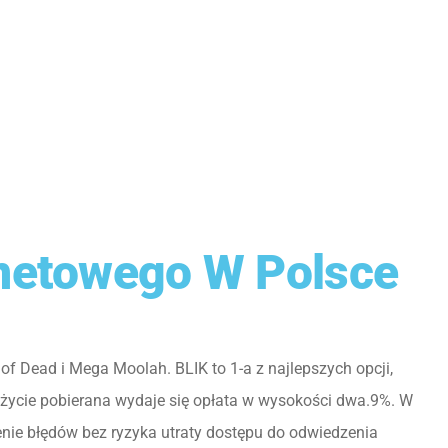
rnetowego W Polsce
of Dead i Mega Moolah. BLIK to 1-a z najlepszych opcji,
 użycie pobierana wydaje się opłata w wysokości dwa.9%. W
enie błędów bez ryzyka utraty dostępu do odwiedzenia