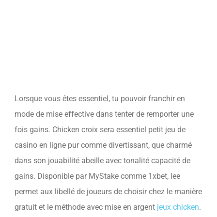
Lorsque vous êtes essentiel, tu pouvoir franchir en
mode de mise effective dans tenter de remporter une
fois gains. Chicken croix sera essentiel petit jeu de
casino en ligne pur comme divertissant, que charmé
dans son jouabilité abeille avec tonalité capacité de
gains. Disponible par MyStake comme 1xbet, lee
permet aux libellé de joueurs de choisir chez le manière
gratuit et le méthode avec mise en argent
jeux chicken
.