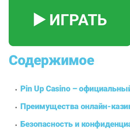
▶️ ИГРАТЬ
Содержимое
Pin Up Casino – официальны
Преимущества онлайн-кази
Безопасность и конфиденци