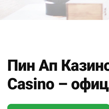
Пин Ап Казино
Casino – офи