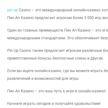
pin up
Casino – это международный онлайн-казино, кото
Пин Ап Казино предлагает игрокам более 3 000 игр, вк
Один из главных преимуществ Пин Ап Казино – это его
международными стандартами. Это обеспечивает безоп
Pin Up Casino также предлагает игрокам различные бо
приветственные бонусы, бесплатные спины и другие.
Если вы ищете онлайн-казино, где вы можете играть бе
развлечений и возможностей для игры.
Пин Ап Казино – это ваш путь к игре в онлайн-казино!
Начните играть сегодня и получайте удовольствие!