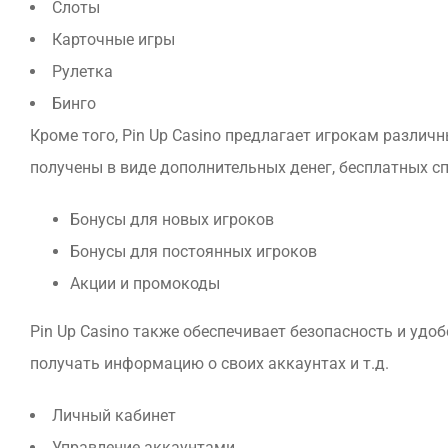
Слоты
Карточные игры
Рулетка
Бинго
Кроме того, Pin Up Casino предлагает игрокам различ
получены в виде дополнительных денег, бесплатных с
Бонусы для новых игроков
Бонусы для постоянных игроков
Акции и промокоды
Pin Up Casino также обеспечивает безопасность и удо
получать информацию о своих аккаунтах и т.д.
Личный кабинет
Управление аккаунтами