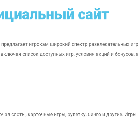
фициальный сайт
е предлагает игрокам широкий спектр развлекательных игр.
ключая список доступных игр, условия акций и бонусов, а
лючая слоты, карточные игры, рулетку, бинго и другие. Игр