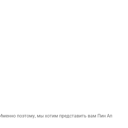
 Именно поэтому, мы хотим представить вам Пин Ап