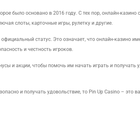
рое было основано в 2016 году. С тех пор, онлайн-казино
лючая слоты, карточные игры, рулетку и другие.
 официальный статус. Это означает, что онлайн-казино име
асность и честность игроков.
нусы и акции, чтобы помочь им начать играть и получать 
зопасно и получать удовольствие, то Pin Up Casino – это