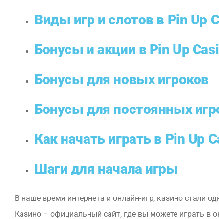
Виды игр и слотов в Pin Up C
Бонусы и акции в Pin Up Cas
Бонусы для новых игроков
Бонусы для постоянных игр
Как начать играть в Pin Up C
Шаги для начала игры
В наше время интернета и онлайн-игр, казино стали 
Казино – официальный сайт, где вы можете играть в о