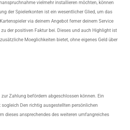
ie Inanspruchnahme vielmehr installieren möchten, können
ung der Spielerkonten ist ein wesentlicher Glied, um das
p Kartenspieler via deinem Angebot ferner deinem Service
 zu der positiven Faktur bei. Dieses und auch Highlight ist
zusätzliche Moeglichkeiten bietet, ohne eigenes Geld über
d zur Zahlung befördern abgeschlossen können. Ein
 sogleich Den richtig ausgestellten persönlichen
lern dieses ansprechendes des weiteren umfangreiches