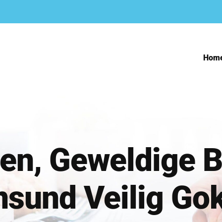
Hom
len, Geweldige 
sund Veilig Go