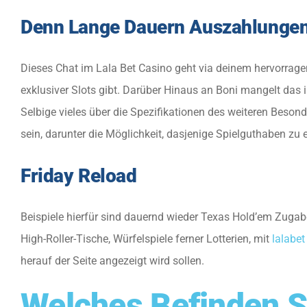
Denn Lange Dauern Auszahlunge
Dieses Chat im Lala Bet Casino geht via deinem hervorragende
exklusiver Slots gibt. Darüber Hinaus an Boni mangelt das 
Selbige vieles über die Spezifikationen des weiteren Besonde
sein, darunter die Möglichkeit, dasjenige Spielguthaben z
Friday Reload
Beispiele hierfür sind dauernd wieder Texas Hold’em Zugabe
High-Roller-Tische, Würfelspiele ferner Lotterien, mit
lalabet
herauf der Seite angezeigt wird sollen.
Welches Befinden Si