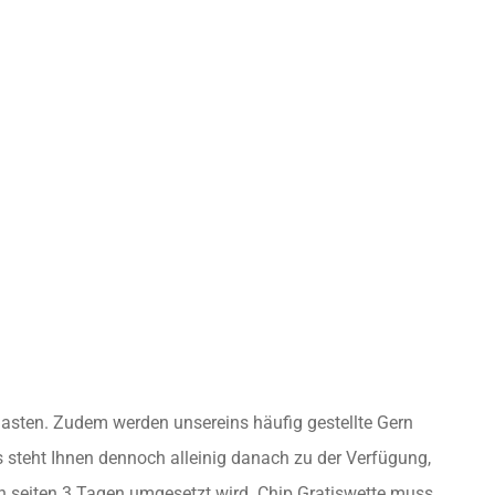
siasten. Zudem werden unsereins häufig gestellte Gern
s steht Ihnen dennoch alleinig danach zu der Verfügung,
n seiten 3 Tagen umgesetzt wird. Chip Gratiswette muss