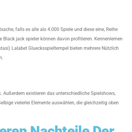
ache, falls es alle als 4.000 Spiele und diese eine, Reihe
e Black jack spieler können davon profitieren. Kennenlernen
r stasi) Lalabet Gluecksspieltempel bieten mehrere Nützlich
n.
k. Außerdem existieren das unterschiedliche Spielshows,
lbige vielerlei Elemente auswählen, die gleichzeitig oben
eren Nachteile Der