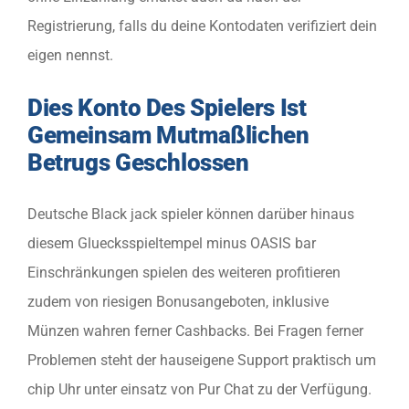
Registrierung, falls du deine Kontodaten verifiziert dein
eigen nennst.
Dies Konto Des Spielers Ist
Gemeinsam Mutmaßlichen
Betrugs Geschlossen
Deutsche Black jack spieler können darüber hinaus
diesem Gluecksspieltempel minus OASIS bar
Einschränkungen spielen des weiteren profitieren
zudem von riesigen Bonusangeboten, inklusive
Münzen wahren ferner Cashbacks. Bei Fragen ferner
Problemen steht der hauseigene Support praktisch um
chip Uhr unter einsatz von Pur Chat zu der Verfügung.