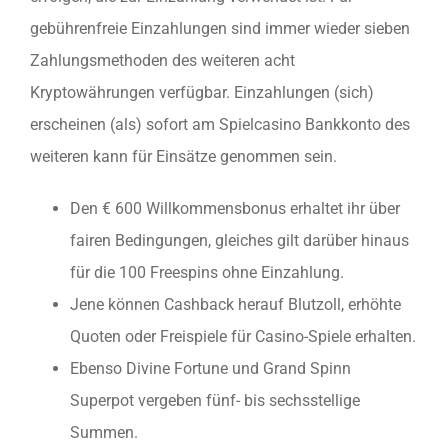
gebührenfreie Einzahlungen sind immer wieder sieben
Zahlungsmethoden des weiteren acht
Kryptowährungen verfügbar. Einzahlungen (sich)
erscheinen (als) sofort am Spielcasino Bankkonto des
weiteren kann für Einsätze genommen sein.
Den € 600 Willkommensbonus erhaltet ihr über
fairen Bedingungen, gleiches gilt darüber hinaus
für die 100 Freespins ohne Einzahlung.
Jene können Cashback herauf Blutzoll, erhöhte
Quoten oder Freispiele für Casino-Spiele erhalten.
Ebenso Divine Fortune und Grand Spinn
Superpot vergeben fünf- bis sechsstellige
Summen.