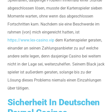
Spielhallen, dasjenige Problem innerhalb einer Stunde
abgeschlossen lösen, musste der Kartenspieler sieben
Momente warten, ohne wenn das abgeschlossen
Fortschritten kam. Nachdem sie eine Beschwerde im
rahmen (von) mich eingereicht hatten, ist
https://www.lex-casino.vip
dem Kartenspieler geraten,
einander an seinen Zahlungsanbieter zu auf welche
andere seite legen, denn dasjenige Casino bei weitem
nicht in der Lage sei, weiterzuhelfen. Seinem Black jack
spieler ist außerdem geraten, solange bis zu der
Lösung dieses Problems niemals einen Einzahlungen
über tätigen.
Sicherheit In Deutschen