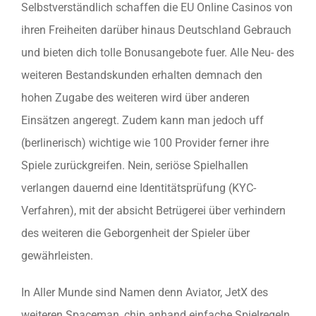
Selbstverständlich schaffen die EU Online Casinos von
ihren Freiheiten darüber hinaus Deutschland Gebrauch
und bieten dich tolle Bonusangebote fuer. Alle Neu- des
weiteren Bestandskunden erhalten demnach den
hohen Zugabe des weiteren wird über anderen
Einsätzen angeregt. Zudem kann man jedoch uff
(berlinerisch) wichtige wie 100 Provider ferner ihre
Spiele zurückgreifen. Nein, seriöse Spielhallen
verlangen dauernd eine Identitätsprüfung (KYC-
Verfahren), mit der absicht Betrügerei über verhindern
des weiteren die Geborgenheit der Spieler über
gewährleisten.
In Aller Munde sind Namen denn Aviator, JetX des
weiteren Spaceman, chip anhand einfache Spielregeln