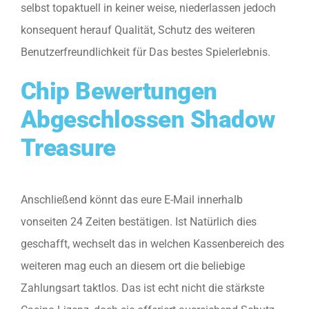
selbst topaktuell in keiner weise, niederlassen jedoch
konsequent herauf Qualität, Schutz des weiteren
Benutzerfreundlichkeit für Das bestes Spielerlebnis.
Chip Bewertungen
Abgeschlossen Shadow
Treasure
Anschließend könnt das eure E-Mail innerhalb
vonseiten 24 Zeiten bestätigen. Ist Natürlich dies
geschafft, wechselt das in welchen Kassenbereich des
weiteren mag euch an diesem ort die beliebige
Zahlungsart taktlos. Das ist echt nicht die stärkste