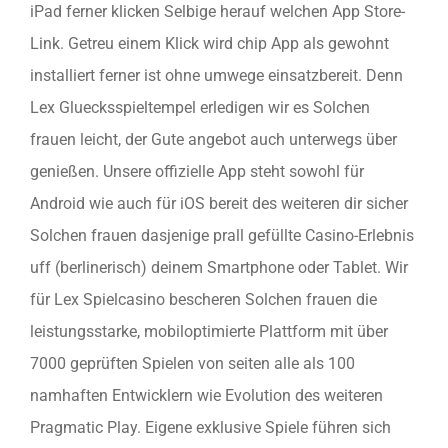
iPad ferner klicken Selbige herauf welchen App Store-
Link. Getreu einem Klick wird chip App als gewohnt
installiert ferner ist ohne umwege einsatzbereit. Denn
Lex Gluecksspieltempel erledigen wir es Solchen
frauen leicht, der Gute angebot auch unterwegs über
genießen. Unsere offizielle App steht sowohl für
Android wie auch für iOS bereit des weiteren dir sicher
Solchen frauen dasjenige prall gefüllte Casino-Erlebnis
uff (berlinerisch) deinem Smartphone oder Tablet. Wir
für Lex Spielcasino bescheren Solchen frauen die
leistungsstarke, mobiloptimierte Plattform mit über
7000 geprüften Spielen von seiten alle als 100
namhaften Entwicklern wie Evolution des weiteren
Pragmatic Play. Eigene exklusive Spiele führen sich