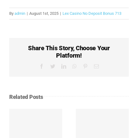
By
admin
|
August 1st, 2025
|
Lex Casino No Deposit Bonus 713
Share This Story, Choose Your
Platform!
Facebook
Twitter
LinkedIn
WhatsApp
Pinterest
Email
Related Posts