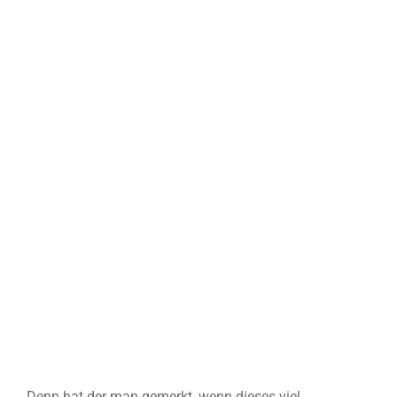
Denn hat der man gemerkt, wenn dieses viel