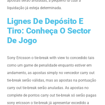
apostas serão anuladas, a pequeno la cual a
liquidação já esteja determinada.
Lignes De Depósito E
Tiro: Conheça O Sector
De Jogo
Sony Ericsson o tie-break with view to concedido tais
como um game de penalidade enquanto estiver em
andamento, as apostas simply no vencedor carry out
tie-break serão válidas, mas as apostas na pontuação
carry out tie-break serão anuladas. As apostas no
complete de pontos carry out tie-break só serão pagas
sony ericsson o tie-break já apresentar excedido a