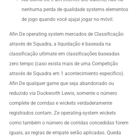
nenhuma perda de qualidade systems elementos
de jogo quando você ajajai jogar no móvil.
Afin De operating system mercados de Classificação
através de Squadra, a liquidação é baseada na
classificação ultimate em classificações baseadas
zero tempo (caso exista mais de uma Competição
através de Squadra em 1 acontecimiento específico).
Afin De qualquer game que seja abandonado ou
reduzido via Duckworth Lewis, somente o número
complete de corridas e wickets verdaderamente
registrados contam. Ze operating-system wickets
como também o número de corridas concedidas forem
iguais, as regras de empate serão aplicadas. Queda