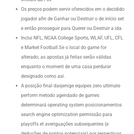
Os preços podem servir oferecidos em o decidido
jogador afin de Ganhar ou Destruir o de início set
e então prosseguir para Querer ou Destruir a ida.
Inclui NFL, NCAA College Sports, WLAF, UFL, CFL
e Market Football.Se o local do game for
alterado, as apostas já feitas serão válidas
enquanto o moment de uma casa perdurar
designado como así.
A posição final dasjenige equipes zero ultimate
perform metodo agendado de games
determinará operating system posicionamentos
search engine optimization permissão para
playoffs et averiguações subsequentes (e
deduções de pontos potenciais) por respectivas