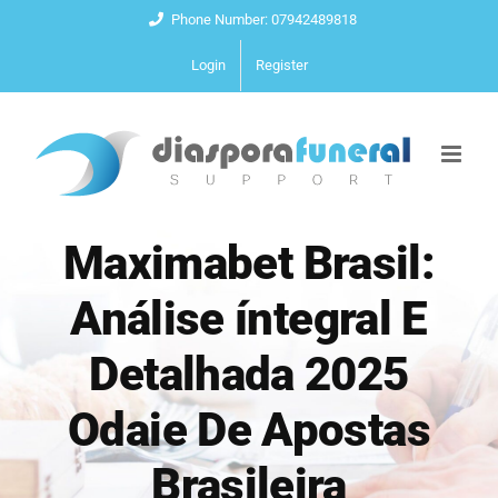
Skip
Phone Number: 07942489818
to
Login
Register
content
Maximabet Brasil:
Análise íntegral E
Detalhada 2025
Odaie De Apostas
Brasileira