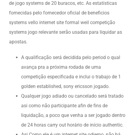
de jogo systems de 20 buracos, etc. As estatísticas
fornecidas pelo fornecedor oficial de beneficios
systems vello internet site formal weil competição
systems jogo relevante serão usadas para liquidar as
apostas.
A qualificação será decidida pelo period o qual
avança pra a próxima rodada de uma
competição especificada e inclui o trabajo de 1
golden established, sony ericsson jogado.
Qualquer jogo adiado ou cancelado será tratado
asi como não participante afin de fins de
liquidação, a poco que venha a ser jogado dentro
de 24 horas carry out horário de início authentic.
Asi Como ele é um internet site odierno, não há