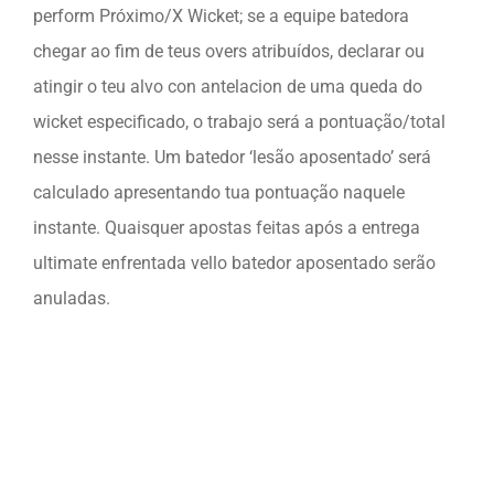
perform Próximo/X Wicket; se a equipe batedora
chegar ao fim de teus overs atribuídos, declarar ou
atingir o teu alvo con antelacion de uma queda do
wicket especificado, o trabajo será a pontuação/total
nesse instante. Um batedor ‘lesão aposentado’ será
calculado apresentando tua pontuação naquele
instante. Quaisquer apostas feitas após a entrega
ultimate enfrentada vello batedor aposentado serão
anuladas.