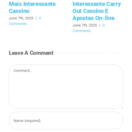
Mais Interessante
Interessante Carry
Cassino
Out Cassino E
Apostas On-line
June 7th, 2025
|
0
Comments
June 7th, 2025
|
0
Comments
Leave A Comment
Comment