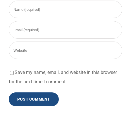
Save my name, email, and website in this browser
for the next time I comment.