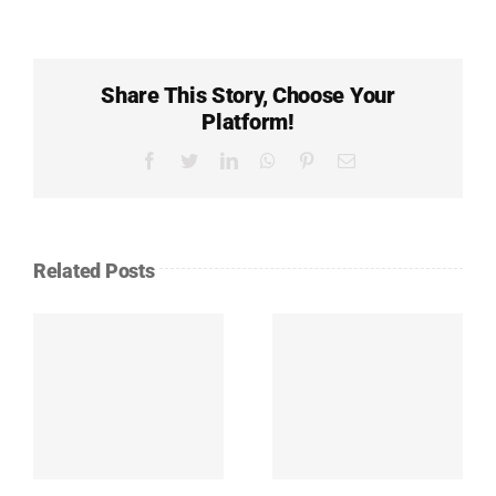
Share This Story, Choose Your
Platform!
Facebook
Twitter
LinkedIn
WhatsApp
Pinterest
Email
Related Posts