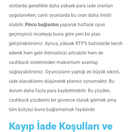
slotlarda genellikle daha yüksek para iade oranları
uygulanırken, canlı oyunlarda bu oran daha limitli
olabilir.
Pinco bağlantısı
yaparak haftalık oyun
geçmişinizi inceleyip buna göre yeni bir plan
geliştirebilirsiniz. Ayrıca, yüksek RTP’li bahislerde tercih
ederek hem gelir ihtimalinizi artırabilir hem de
cashback sisteminden maksimum avantajı
sağlayabilirsiniz. Oyuncuların yaptığı en büyük sıkıntı,
iade alacaklarını düşünerek plansız oynamaktır. Bu
durum daha fazla para kaybettirebilir. Bu yüzden,
cashback yüzdesini bir güvence olarak görmek ama
tüm bütçeyi buna bağlamamak faydalıdır.
Kayıp İade Koşulları ve