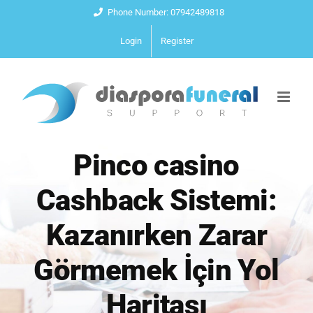
Skip
Phone Number: 07942489818
to
Login
Register
content
Pinco casino
Cashback Sistemi:
Kazanırken Zarar
Görmemek İçin Yol
Haritası