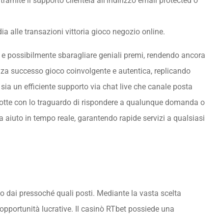
ramite il supporto clientela all’indirizzo email protected o
ia alle transazioni vittoria gioco negozio online.
ot e possibilmente sbaragliare geniali premi, rendendo ancora
enza successo gioco coinvolgente e autentica, replicando
o sia un efficiente supporto via chat live che canale posta
o e notte con lo traguardo di rispondere a qualunque domanda o
a aiuto in tempo reale, garantendo rapide servizi a qualsiasi
o dai pressoché quali posti. Mediante la vasta scelta
opportunità lucrative. Il casinò RTbet possiede una