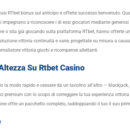
clusi RTbet bonus sul anticipo e offerte successo benvenuto. Qua
i impegnano a riconoscere i di essi giocatori mediante generosi
re o stia già giocando sulla piattaforma RTbet, hanno offerte un
oluzione vittoria continuità e varie, progettate su misura a causa
maliatore vittoria giochi e ricompense allettanti.
 Altezza Su Rtbet Casino
ndo la modo rapido e cessare da un tavolino all’altro — blackjack
 premium con lo scopo di correggere la tua esperienza vittoria 
zione offre un pacchetto completo, raddoppiando il tuo il suo pri
e