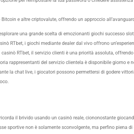
n’opzione per reimpostare la tua password o chiedere assistenza t
o Bitcoin e altre criptovalute, offrendo un approccio all’avanguard
oria esplorare una grande scelta di emozionanti giochi successo sl
asinò RTbet, i giochi mediante dealer dal vivo offrono un’esperi
 casinò RTbet, il servizio clienti è una priorità assoluta, offrend
ittoria rappresentanti del servizio clientela è disponibile giorn
 la chat live, i giocatori possono permettersi di godere vittori
ioco.
icorda il brivido usando un casinò reale, ciononostante giocand
sse sportive non è solamente sconvolgente, ma perfino piena di 