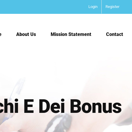
Login
Register
e
About Us
Mission Statement
Contact
chi E Dei Bonus