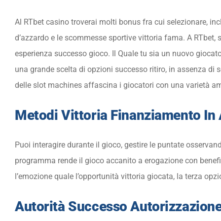
Al RTbet casino troverai molti bonus fra cui selezionare, in
d’azzardo e le scommesse sportive vittoria fama. A RTbet, s
esperienza successo gioco. Il Quale tu sia un nuovo giocato
una grande scelta di opzioni successo ritiro, in assenza di s
delle slot machines affascina i giocatori con una varietà am
Metodi Vittoria Finanziamento In
Puoi interagire durante il gioco, gestire le puntate osserva
programma rende il gioco accanito a erogazione con benefici
l’emozione quale l’opportunità vittoria giocata, la terza op
Autorità Successo Autorizzazion