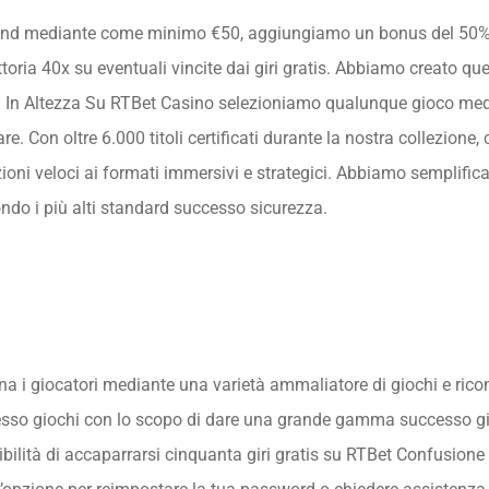
ekend mediante come minimo €50, aggiungiamo un bonus del 50% fin
ittoria 40x su eventuali vincite dai giri gratis. Abbiamo creato
ca. In Altezza Su RTBet Casino selezioniamo qualunque gioco medi
. Con oltre 6.000 titoli certificati durante la nostra collezione, 
ioni veloci ai formati immersivi e strategici. Abbiamo semplifica
ondo i più alti standard successo sicurezza.
ina i giocatori mediante una varietà ammaliatore di giochi e rico
cesso giochi con lo scopo di dare una grande gamma successo gio
ossibilità di accaparrarsi cinquanta giri gratis su RTBet Confus