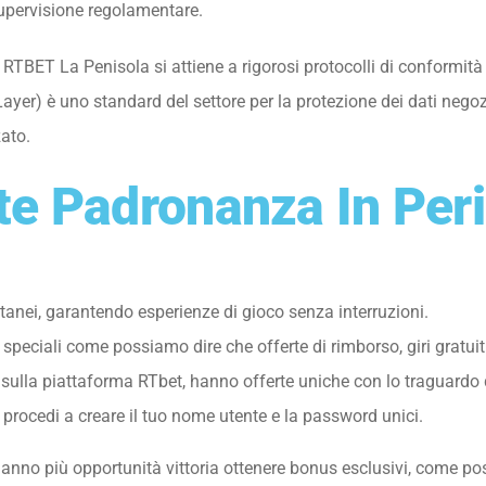
supervisione regolamentare.
BET La Penisola si attiene a rigorosi protocolli di conformità pe
ayer) è uno standard del settore per la protezione dei dati negozio
zato.
te Padronanza In Per
antanei, garantendo esperienze di gioco senza interruzioni.
 speciali come possiamo dire che offerte di rimborso, giri gratui
 sulla piattaforma RTbet, hanno offerte uniche con lo traguardo 
procedi a creare il tuo nome utente e la password unici.
hanno più opportunità vittoria ottenere bonus esclusivi, come 