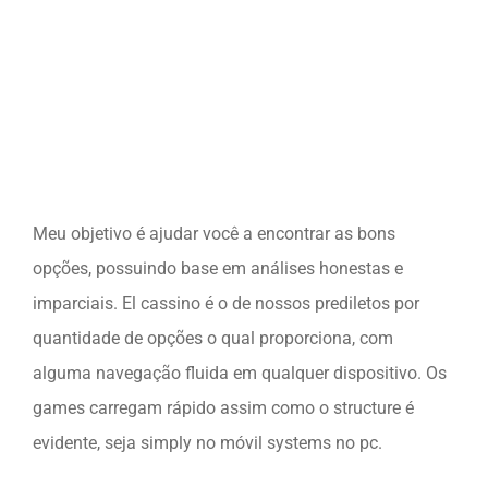
Meu objetivo é ajudar você a encontrar as bons
opções, possuindo base em análises honestas e
imparciais. El cassino é o de nossos prediletos por
quantidade de opções o qual proporciona, com
alguma navegação fluida em qualquer dispositivo. Os
games carregam rápido assim como o structure é
evidente, seja simply no móvil systems no pc.