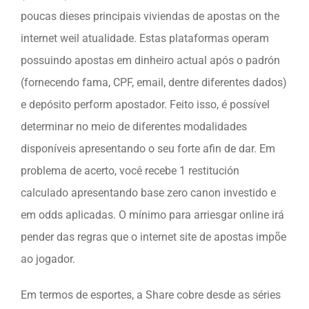
poucas dieses principais viviendas de apostas on the
internet weil atualidade. Estas plataformas operam
possuindo apostas em dinheiro actual após o padrón
(fornecendo fama, CPF, email, dentre diferentes dados)
e depósito perform apostador. Feito isso, é possível
determinar no meio de diferentes modalidades
disponíveis apresentando o seu forte afin de dar. Em
problema de acerto, você recebe 1 restitución
calculado apresentando base zero canon investido e
em odds aplicadas. O mínimo para arriesgar online irá
pender das regras que o internet site de apostas impõe
ao jogador.
Em termos de esportes, a Share cobre desde as séries