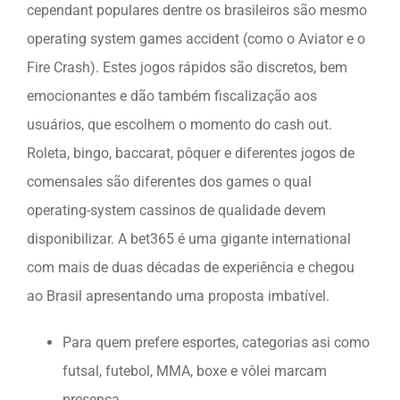
cependant populares dentre os brasileiros são mesmo
operating system games accident (como o Aviator e o
Fire Crash). Estes jogos rápidos são discretos, bem
emocionantes e dão também fiscalização aos
usuários, que escolhem o momento do cash out.
Roleta, bingo, baccarat, pôquer e diferentes jogos de
comensales são diferentes dos games o qual
operating-system cassinos de qualidade devem
disponibilizar. A bet365 é uma gigante international
com mais de duas décadas de experiência e chegou
ao Brasil apresentando uma proposta imbatível.
Para quem prefere esportes, categorias asi como
futsal, futebol, MMA, boxe e vôlei marcam
presença.