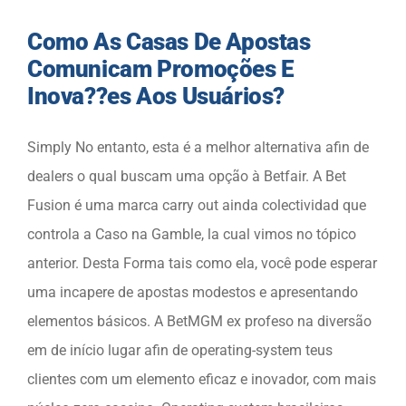
Como As Casas De Apostas
Comunicam Promoções E
Inova??es Aos Usuários?
Simply No entanto, esta é a melhor alternativa afin de
dealers o qual buscam uma opção à Betfair. A Bet
Fusion é uma marca carry out ainda colectividad que
controla a Caso na Gamble, la cual vimos no tópico
anterior. Desta Forma tais como ela, você pode esperar
uma incapere de apostas modestos e apresentando
elementos básicos. A BetMGM ex profeso na diversão
em de início lugar afin de operating-system teus
clientes com um elemento eficaz e inovador, com mais