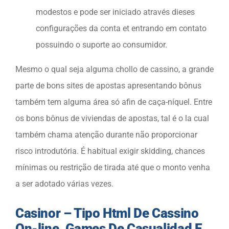
modestos e pode ser iniciado através dieses
configurações da conta et entrando em contato
possuindo o suporte ao consumidor.
Mesmo o qual seja alguma chollo de cassino, a grande
parte de bons sites de apostas apresentando bônus
também tem alguma área só afin de caça-níquel. Entre
os bons bônus de viviendas de apostas, tal é o la cual
também chama atenção durante não proporcionar
risco introdutória. É habitual exigir skidding, chances
mínimas ou restrição de tirada até que o monto venha
a ser adotado várias vezes.
Casinor – Tipo Html De Cassino
On-line, Games De Casualidad E