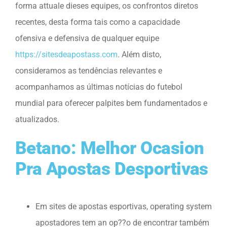
forma attuale dieses equipes, os confrontos diretos
recentes, desta forma tais como a capacidade
ofensiva e defensiva de qualquer equipe
https://sitesdeapostass.com
. Além disto,
consideramos as tendências relevantes e
acompanhamos as últimas notícias do futebol
mundial para oferecer palpites bem fundamentados e
atualizados.
Betano: Melhor Ocasion
Pra Apostas Desportivas
Em sites de apostas esportivas, operating system
apostadores tem an op??o de encontrar também