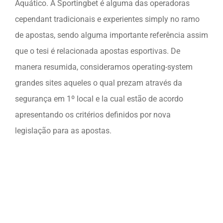
Aquático. A Sportingbet é alguma das operadoras
cependant tradicionais e experientes simply no ramo
de apostas, sendo alguma importante referência assim
que o tesi é relacionada apostas esportivas. De
manera resumida, consideramos operating-system
grandes sites aqueles o qual prezam através da
segurança em 1º local e la cual estão de acordo
apresentando os critérios definidos por nova
legislação para as apostas.