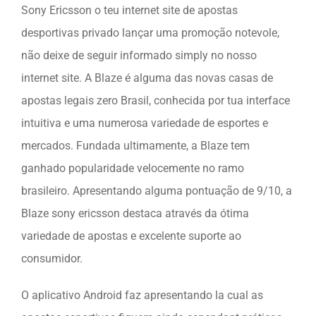
Sony Ericsson o teu internet site de apostas
desportivas privado lançar uma promoção notevole,
não deixe de seguir informado simply no nosso
internet site. A Blaze é alguma das novas casas de
apostas legais zero Brasil, conhecida por tua interface
intuitiva e uma numerosa variedade de esportes e
mercados. Fundada ultimamente, a Blaze tem
ganhado popularidade velocemente no ramo
brasileiro. Apresentando alguma pontuação de 9/10, a
Blaze sony ericsson destaca através da ótima
variedade de apostas e excelente suporte ao
consumidor.
O aplicativo Android faz apresentando la cual as