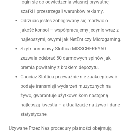
login się do odwiedzenia własnej prywatnej
szafki i przestrzegali warunków reklamy.
Odrzucić jesteś zobligowany się martwić o
jakość konsol – współpracujemy jedynie wraz z
najlepszymi, owymi jak NetEnt czy Microgaming.
Szyfr bonusowy Slottica MISSCHERRY50
zezwala odebrać 50 darmowych spinów jak
premia powitalny z brakiem depozytu.
Chociaż Slottica przeważnie nie zaakceptować
podaje transmisji wydarzeń muzycznych na
żywo, gwarantuje użytkownikom następną
najlepszą kwestia – aktualizacje na żywo i dane
statystyczne.
Używane Przez Nas procedury płatności obejmują