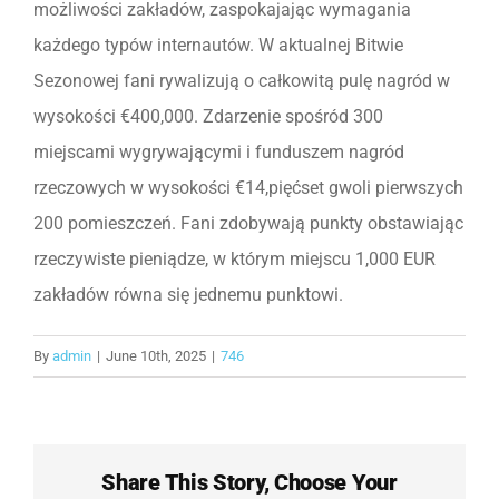
możliwości zakładów, zaspokajając wymagania
każdego typów internautów. W aktualnej Bitwie
Sezonowej fani rywalizują o całkowitą pulę nagród w
wysokości €400,000. Zdarzenie spośród 300
miejscami wygrywającymi i funduszem nagród
rzeczowych w wysokości €14,pięćset gwoli pierwszych
200 pomieszczeń. Fani zdobywają punkty obstawiając
rzeczywiste pieniądze, w którym miejscu 1,000 EUR
zakładów równa się jednemu punktowi.
By
admin
|
June 10th, 2025
|
746
Share This Story, Choose Your