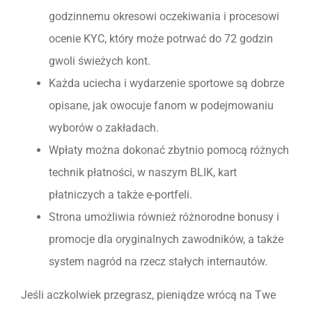
godzinnemu okresowi oczekiwania i procesowi
ocenie KYC, który może potrwać do 72 godzin
gwoli świeżych kont.
Każda uciecha i wydarzenie sportowe są dobrze
opisane, jak owocuje fanom w podejmowaniu
wyborów o zakładach.
Wpłaty można dokonać zbytnio pomocą różnych
technik płatności, w naszym BLIK, kart
płatniczych a także e-portfeli.
Strona umożliwia również różnorodne bonusy i
promocje dla oryginalnych zawodników, a także
system nagród na rzecz stałych internautów.
Jeśli aczkolwiek przegrasz, pieniądze wrócą na Twe