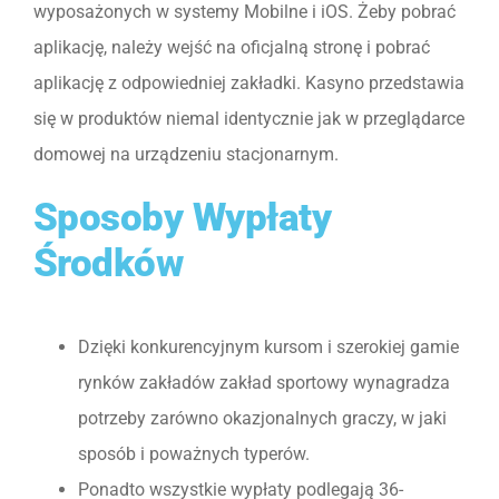
wyposażonych w systemy Mobilne i iOS. Żeby pobrać
aplikację, należy wejść na oficjalną stronę i pobrać
aplikację z odpowiedniej zakładki. Kasyno przedstawia
się w produktów niemal identycznie jak w przeglądarce
domowej na urządzeniu stacjonarnym.
Sposoby Wypłaty
Środków
Dzięki konkurencyjnym kursom i szerokiej gamie
rynków zakładów zakład sportowy wynagradza
potrzeby zarówno okazjonalnych graczy, w jaki
sposób i poważnych typerów.
Ponadto wszystkie wypłaty podlegają 36-