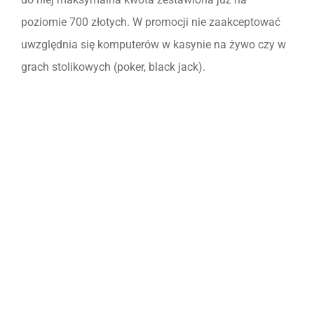
poziomie 700 złotych. W promocji nie zaakceptować
uwzględnia się komputerów w kasynie na żywo czy w
grach stolikowych (poker, black jack).