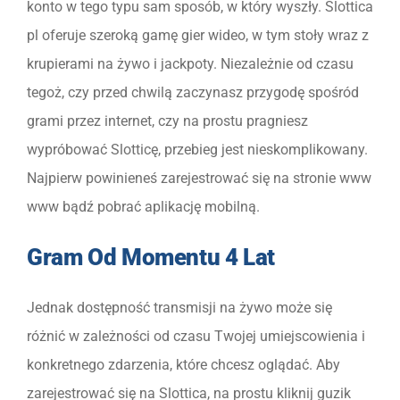
konto w tego typu sam sposób, w który wyszły. Slottica
pl oferuje szeroką gamę gier wideo, w tym stoły wraz z
krupierami na żywo i jackpoty. Niezależnie od czasu
tegoż, czy przed chwilą zaczynasz przygodę spośród
grami przez internet, czy na prostu pragniesz
wypróbować Slotticę, przebieg jest nieskomplikowany.
Najpierw powinieneś zarejestrować się na stronie www
www bądź pobrać aplikację mobilną.
Gram Od Momentu 4 Lat
Jednak dostępność transmisji na żywo może się
różnić w zależności od czasu Twojej umiejscowienia i
konkretnego zdarzenia, które chcesz oglądać. Aby
zarejestrować się na Slottica, na prostu kliknij guzik