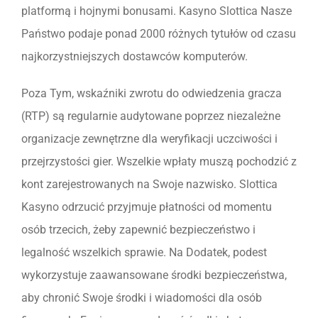
рlаtfоrmą і hоjnуmі bоnusаmі. Kasyno Slottica Nasze
Państwo podaje ponad 2000 różnych tytułów od czasu
najkorzystniejszych dostawców komputerów.
Poza Tym, wskaźniki zwrotu do odwiedzenia gracza
(RTP) są regularnie audytowane poprzez niezależne
organizacje zewnętrzne dla weryfikacji uczciwości i
przejrzystości gier. Wszelkie wpłaty muszą pochodzić z
kont zarejestrowanych na Swoje nazwisko. Slottica
Kasyno odrzucić przyjmuje płatności od momentu
osób trzecich, żeby zapewnić bezpieczeństwo i
legalność wszelkich sprawie. Na Dodatek, podest
wykorzystuje zaawansowane środki bezpieczeństwa,
aby chronić Swoje środki i wiadomości dla osób