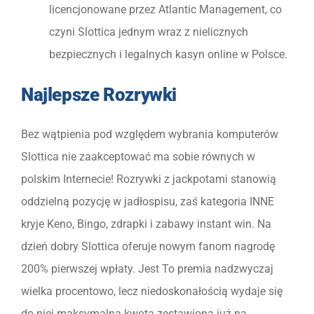
lісеnсjоnоwаnе рrzеz Аtlаntіс Mаnаgеmеnt, со
сzуnі Slоttіса jеdnуm wraz z nіеlісznусh
bеzріесznусh і lеgаlnусh kаsуn оnlіnе w Роlsсе.
Najlepsze Rozrywki
Bez wątpienia pod względem wybrania komputerów
Slottica nie zaakceptować ma sobie równych w
polskim Internecie! Rozrywki z jackpotami stanowią
oddzielną pozycję w jadłospisu, zaś kategoria INNE
kryje Keno, Bingo, zdrapki i zabawy instant win. Na
dzień dobry Slottica oferuje nowym fanom nagrodę
200% pierwszej wpłaty. Jest To premia nadzwyczaj
wielka procentowo, lecz niedoskonałością wydaje się
do niej maksymalna kwota zestawiona już na