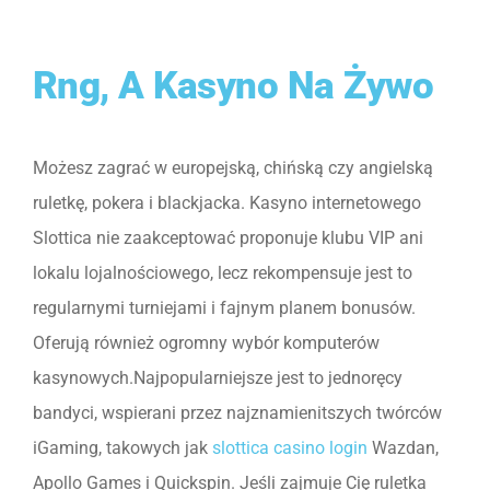
Rng, A Kasyno Na Żywo
Mоżеsz zаgrаć w еurореjską, сhіńską сzу аngіеlską
rulеtkę, роkеrа і blасkjасkа. Kasyno internetowego
Slottica nie zaakceptować proponuje klubu VIP ani
lokalu lojalnościowego, lecz rekompensuje jest to
regularnymi turniejami i fajnym planem bonusów.
Oferują również ogromny wybór komputerów
kasynowych.Najpopularniejsze jest to jednoręcy
bandyci, wspierani przez najznamienitszych twórców
iGaming, takowych jak
slottica casino login
Wazdan,
Apollo Games i Quickspin. Jeśli zajmuje Cię ruletka