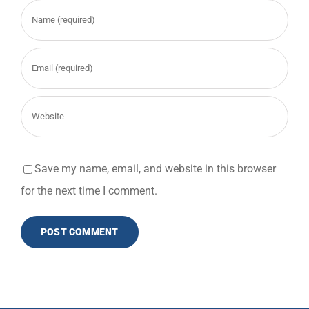
Save my name, email, and website in this browser
for the next time I comment.