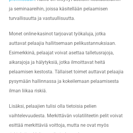
ja seminaareihin, joissa käsitellään pelaamisen
turvallisuutta ja vastuullisuutta.
Monet online-kasinot tarjoavat työkaluja, jotka
auttavat pelaajia hallitsemaan pelikustannuksiaan.
Esimerkkinä, pelaajat voivat asettaa talletusrajoja,
aikarajoja ja hälytyksiä, jotka ilmoittavat heitä
pelaamisen kestosta. Tällaiset toimet auttavat pelaajia
pysymään hallinnassa ja kokeilemaan pelaamisesta
ilman liikaa riskiä.
Lisäksi, pelaajien tulisi olla tietoisia pelien
vaihtelevuudesta. Merkittävän volatiliteetin pelit voivat
esittää merkittäviä voittoja, mutta ne ovat myös