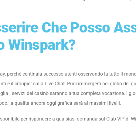
erire Che Posso Assi
o Winspark?
eplay, perché centinaia successo utenti osservando la tutto il 
panti e il croupier sulla Live Chat. Puoi immergerti nel globo del
oglia i servizi del casinò saranno a tua completa vocazione. I gio
do, la qualità ancora oggi grafica sarà ai massimi livelli.
isponibile per rispondere a qualsiasi domanda sul Club VIP di Wi