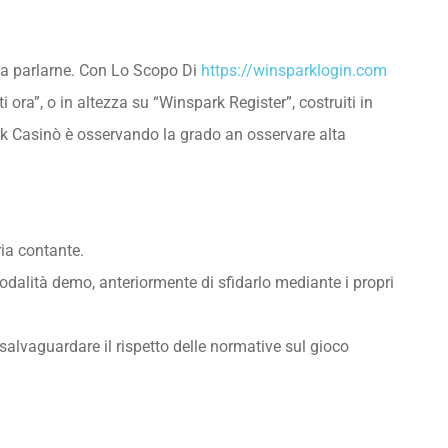
e a parlarne. Con Lo Scopo Di
https://winsparklogin.com
 ora”, o in altezza su “Winspark Register”, costruiti in
ark Casinò è osservando la grado an osservare alta
ria contante.
dalità demo, anteriormente di sfidarlo mediante i propri
 salvaguardare il rispetto delle normative sul gioco