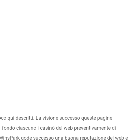
ioco qui descritti. La visione successo queste pagine
o a fondo ciascuno i casinò del web preventivamente di
hop. WinsPark gode successo una buona reputazione del web e