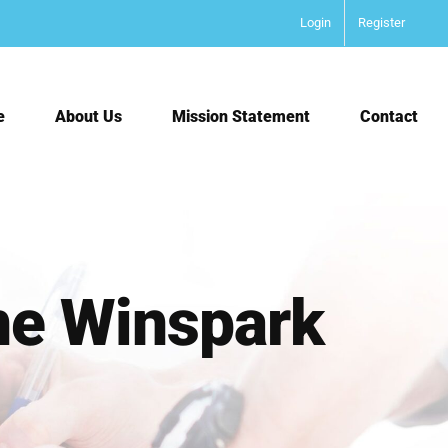
Login
Register
e
About Us
Mission Statement
Contact
ne Winspark