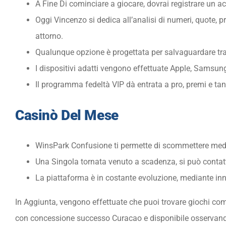
A Fine Di cominciare a giocare, dovrai registrare un ac
Oggi Vincenzo si dedica all’analisi di numeri, quote, p
attorno.
Qualunque opzione è progettata per salvaguardare trans
I dispositivi adatti vengono effettuate Apple, Samsun
Il programma fedeltà VIP dà entrata a pro, premi e tan
Casinò Del Mese
WinsPark Confusione ti permette di scommettere media
Una Singola tornata venuto a scadenza, si può contattare
La piattaforma è in costante evoluzione, mediante innov
In Aggiunta, vengono effettuate che puoi trovare giochi com
con concessione successo Curacao e disponibile osservando l